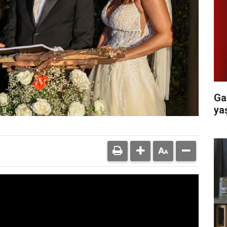
Ga
yaş