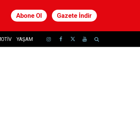
Abone Ol
Gazete İndir
OTIV
YAŞAM