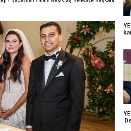
tiğini yaparken nikahı Beşiktaş Belediye Başkanı
YE
ka
YE
'D