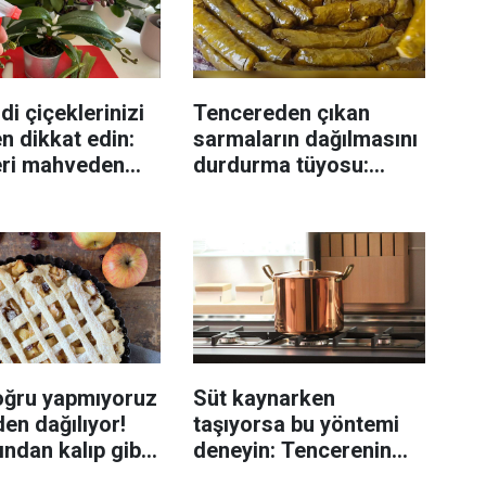
di çiçeklerinizi
Tencereden çıkan
n dikkat edin:
sarmaların dağılmasını
eri mahveden
durdurma tüyosu:
yen hata...
İzmirli şeflerin basit
yöntemi
oğru yapmıyoruz
Süt kaynarken
en dağılıyor!
taşıyorsa bu yöntemi
rından kalıp gibi
deneyin: Tencerenin
n tüyo
üzerine yerleştirmek