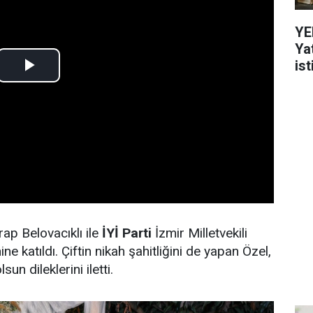
YE
Ya
ist
ap Belovacıklı ile
İYİ Parti
İzmir Milletvekili
ne katıldı. Çiftin nikah şahitliğini de yapan Özel,
sun dileklerini iletti.