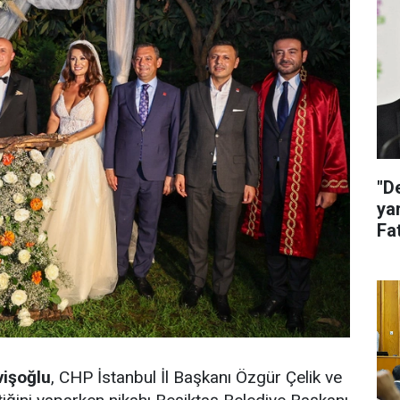
"D
ya
Fat
ak
işoğlu
, CHP İstanbul İl Başkanı Özgür Çelik ve