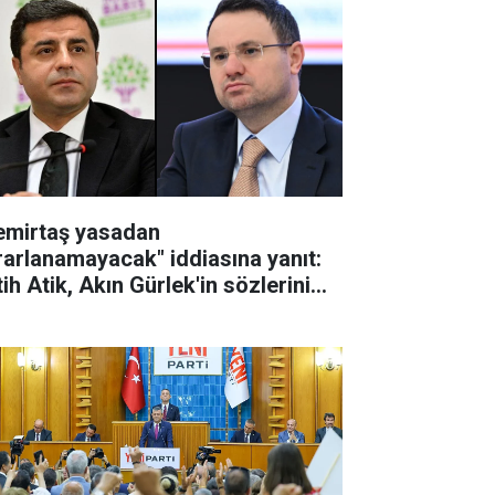
emirtaş yasadan
rarlanamayacak" iddiasına yanıt:
ih Atik, Akın Gürlek'in sözlerini
tardı