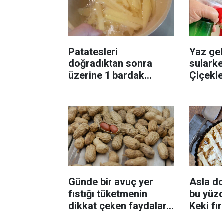
Patatesleri
Yaz gel
doğradıktan sonra
sularke
üzerine 1 bardak
Çiçekl
ekleyin! Patatesler çıtır
bilinme
çıtır kızaracak
Günde bir avuç yer
Asla d
fıstığı tüketmenin
bu yüzd
dikkat çeken faydaları:
Keki fı
Dengeli beslenmeye
çıkarta