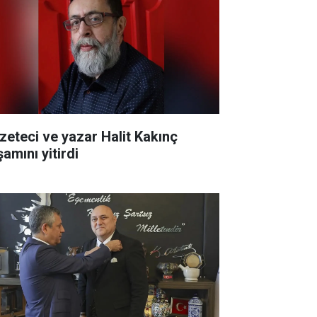
zeteci ve yazar Halit Kakınç
amını yitirdi