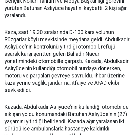
Gençlik Kolları Tanıtım ve Medya Başkanlığı görevini
yürüten Batuhan Aslıyüce hayatını kaybetti. 2 kişi ağır
yaralandı.
Kaza, saat 19.30 sıralarında D-100 kara yolunun
Rüzgarlar köyü mevkisinde meydana geldi. Abdulkadir
Aslıyüce'nin kontrolünü yitirdiği otomobil, refüjü
aşarak karşı şeritten gelen Bahadır Nacar
yönetimindeki otomobille çarpıştı. Kazada, Abdulkadir
Aslıyüce’nin kullandığı otomobil hurdaya dönerken,
motoru ve parçaları çevreye savruldu. İhbar üzerine
kaza yerine sağlık, jandarma, itfaiye ve AFAD ekibi
sevk edildi.
Kazada, Abdulkadir Aslıyüce’nin kullandığı otomobilde
sıkışan yolcu konumandaki Batuhan Aslıyüce'nin (27)
yaşamını yitirdiği belirlendi. Kazada ağır yaralanan iki
sürücü ise ambulanslarla hastaneye kaldırıldı.