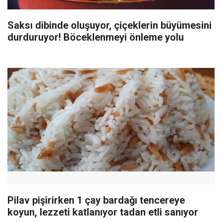
Saksı dibinde oluşuyor, çiçeklerin büyümesini
durduruyor! Böceklenmeyi önleme yolu
Pilav pişirirken 1 çay bardağı tencereye
koyun, lezzeti katlanıyor tadan etli sanıyor