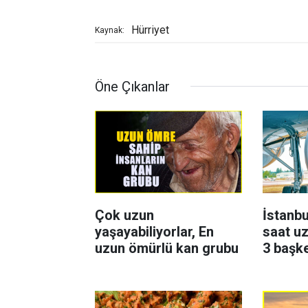
Hürriyet
Kaynak:
Öne Çıkanlar
Çok uzun
İstanbu
yaşayabiliyorlar, En
saat uz
uzun ömürlü kan grubu
3 başk