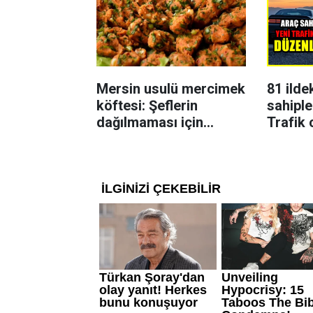
Mersin usulü mercimek
81 ilde
köftesi: Şeflerin
sahiple
dağılmaması için
Trafik 
uyguladığı yöntem
karar