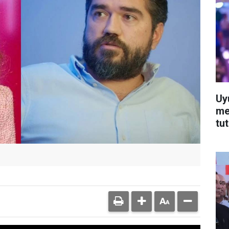
Uy
me
tu