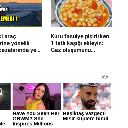
ki araç
Kuru fasulye pişirirken
rine yönelik
1 tatlı kaşığı ekleyin:
cezalarında yeni
Gaz oluşumunu
azaltmaya yardımcı
olabiliyor