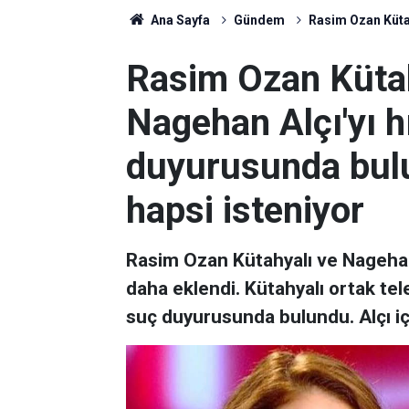
Ana Sayfa
Gündem
Rasim Ozan Kütah
Rasim Ozan Kütahy
Nagehan Alçı'yı hı
duyurusunda bulu
hapsi isteniyor
Rasim Ozan Kütahyalı ve Nagehan 
daha eklendi. Kütahyalı ortak tele
suç duyurusunda bulundu. Alçı içi