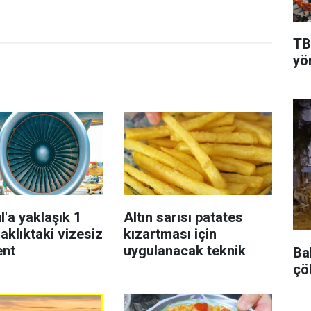
TB
yön
l'a yaklaşık 1
Altın sarısı patates
aklıktaki vizesiz
kızartması için
ent
uygulanacak teknik
Ba
çö