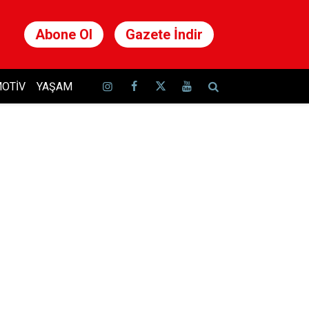
Abone Ol
Gazete İndir
OTIV
YAŞAM