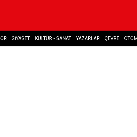
POR
SIYASET
KÜLTÜR - SANAT
YAZARLAR
ÇEVRE
OTOM