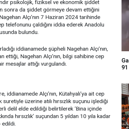
ır psikolojik, fiziksel ve ekonomik şiddet
an sonra da şiddet görmeye devam ettiğini
 Nagehan Alçı’nın 7 Haziran 2024 tarihinde
cep telefonunu çaldığını iddia ederek Anadolu
rusunda bulundu.
rladığı iddianamede şüpheli Nagehan Alçı’nın,
an ettiği, Nagehan Alçı’nın, bilgi sahibine cep
Gaz
r mesajlar attığı vurgulandı.
91
e, iddianamede Alçı’nın, Kütahyalı’ya ait cep
uretiyle üzerine atılı hırsızlık suçunu işlediği
delil elde edildiği belirtilerek ‘Bina içinde
kında hırsızlık’ suçundan 5 yıldan 10 yıla kadar
 edildi.