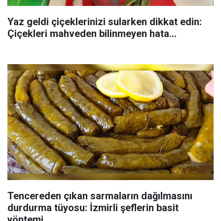
Yaz geldi çiçeklerinizi sularken dikkat edin:
Çiçekleri mahveden bilinmeyen hata...
Tencereden çıkan sarmaların dağılmasını
durdurma tüyosu: İzmirli şeflerin basit
yöntemi