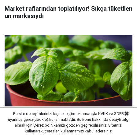
Market raflarından toplatılıyor! Sıkça tüketilen
un markasıydı
Bu site deneyimlerinizi kişiselleştirmek amacıyla KVKK ve GDPR
Saksı dibinde oluşuyor, çiçeklerin büyümesini
uyarınca çerez(cookie) kullanmaktadır. Bu konu hakkında detaylı bilgi
durduruyor! Böceklenmeyi önleme yolu
almak için
Çerez politikamızı
gözden geçirebilirsiniz. Sitemizi
kullanarak, çerezleri kullanmamızı kabul edersiniz.