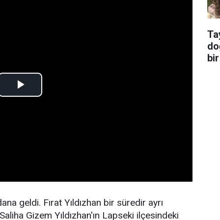
Ta
do
bir
na geldi. Fırat Yıldızhan bir süredir ayrı
aliha Gizem Yıldızhan'ın Lapseki ilçesindeki