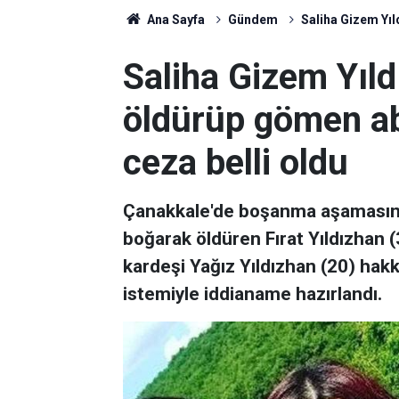
Ana Sayfa
Gündem
Saliha Gizem Yıl
Saliha Gizem Yıld
öldürüp gömen ab
ceza belli oldu
Çanakkale'de boşanma aşamasındak
boğarak öldüren Fırat Yıldızhan 
kardeşi Yağız Yıldızhan (20) hak
istemiyle iddianame hazırlandı.