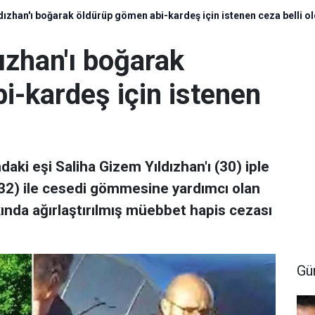
dızhan'ı boğarak öldürüp gömen abi-kardeş için istenen ceza belli o
ızhan'ı boğarak
i-kardeş için istenen
i eşi Saliha Gizem Yıldızhan'ı (30) iple
(32) ile cesedi gömmesine yardımcı olan
kında ağırlaştırılmış müebbet hapis cezası
Gü