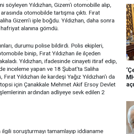
i söyleyen Yıldızhan, Gizem'i otomobille alıp,
li arasında otomobilde tartışma çıktı. Fırat
aliha Gizem'i iple boğdu. Yıldızhan, daha sonra
hafriyat alanına gömdü.
arı, durumu polise bildirdi. Polis ekipleri,
tomobile binip, Fırat Yıldızhan ile ilçeden
yakaladı. Yıldızhan, ifadesinde cinayeti itiraf edip,
de inceleme yapan ve 18 Şubat'ta Saliha
‘Ç
 Fırat Yıldızhan ile kardeşi Yağız Yıldızhan'ı da
MH
aç
, otopsi için Çanakkale Mehmet Akif Ersoy Devlet
işlemlerinin ardından adliyeye sevk edilen 2
a ilgili soruşturmayı tamamlayıp iddianame