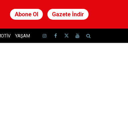
Abone Ol
Gazete İndir
OTIV
YAŞAM