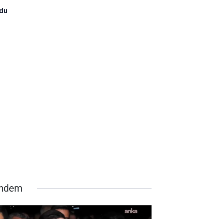
ldu
ndem