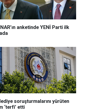
NAR’ın anketinde YENİ Parti ilk
rada
lediye soruşturmalarını yürüten
m ‘terfi’ etti