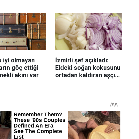
enmeyi önleme
katlanıyor tadan etli
sanıyor
 iyi olmayan
İzmirli şef açıkladı:
rın göç ettiği
Eldeki soğan kokusunu
mekli akını var
ortadan kaldıran aşçı
sırrı