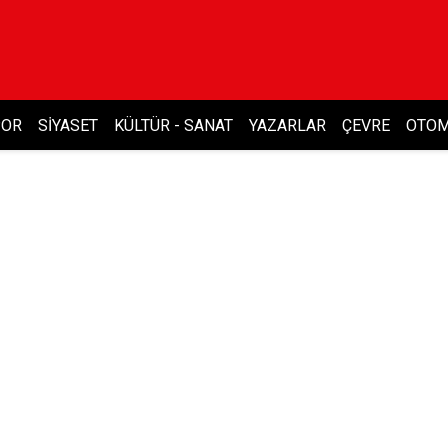
POR
SIYASET
KÜLTÜR - SANAT
YAZARLAR
ÇEVRE
OTOM