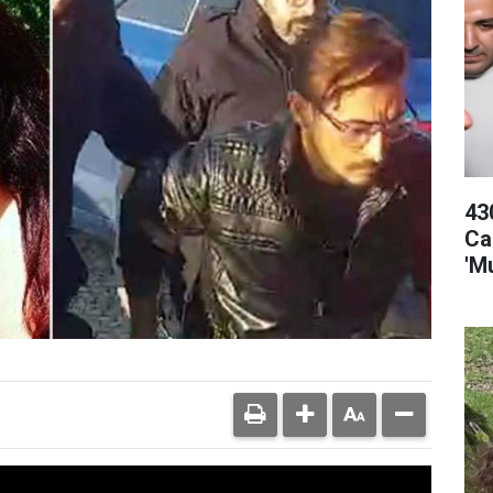
43
Ca
'M