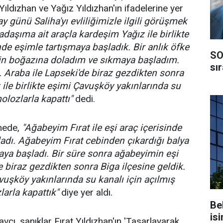
Yıldızhan ve Yağız Yıldızhan'ın ifadelerine yer
ay günü Saliha'yı evliliğimizle ilgili görüşmek
adaşıma ait araçla kardeşim Yağız ile birlikte
nde eşimle tartışmaya başladık. Bir anlık öfke
SO
min boğazına doladım ve sıkmaya başladım.
sı
. Araba ile Lapseki'de biraz gezdikten sonra
 ile birlikte eşimi Çavuşköy yakınlarında su
olozlarla kapattı"
dedi.
amede,
"Ağabeyim Fırat ile eşi araç içerisinde
adı. Ağabeyim Fırat cebinden çıkardığı balya
aya başladı. Bir süre sonra ağabeyimin eşi
e biraz gezdikten sonra Biga ilçesine geldik.
vuşköy yakınlarında su kanalı için açılmış
larla kapattık"
diye yer aldı.
Be
isi
avcı, sanıklar Fırat Yıldızhan'ın 'Tasarlayarak