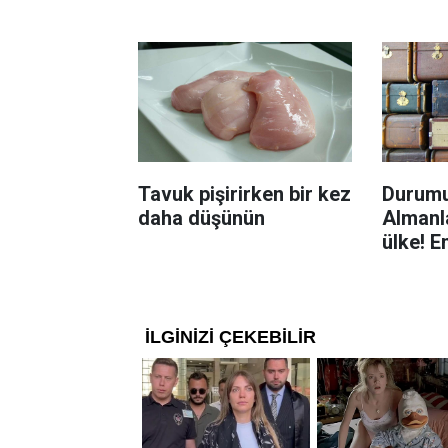
Böcekl
yolu
Tavuk pişirirken bir kez
Durumu
daha düşünün
Almanla
ülke! E