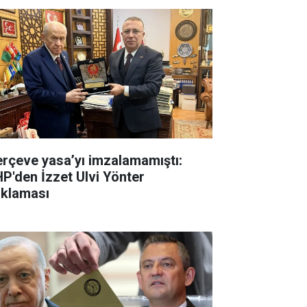
erçeve yasa’yı imzalamamıştı:
P'den İzzet Ulvi Yönter
ıklaması