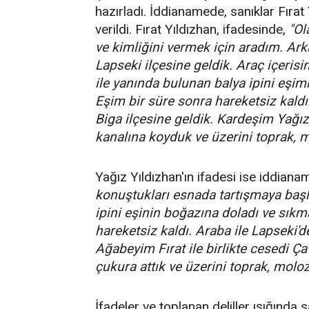
hazırladı. İddianamede, sanıklar Fırat 
verildi. Fırat Yıldızhan, ifadesinde,
"Ol
ve kimliğini vermek için aradım. Ark
Lapseki ilçesine geldik. Araç içerisi
ile yanında bulunan balya ipini eşi
Eşim bir süre sonra hareketsiz kaldı
Biga ilçesine geldik. Kardeşim Yağız
kanalına koyduk ve üzerini toprak, m
Yağız Yıldızhan'ın ifadesi ise iddian
konuştukları esnada tartışmaya başl
ipini eşinin boğazına doladı ve sıkm
hareketsiz kaldı. Araba ile Lapseki'd
Ağabeyim Fırat ile birlikte cesedi Ça
çukura attık ve üzerini toprak, moloz
İfadeler ve toplanan deliller ışığında s