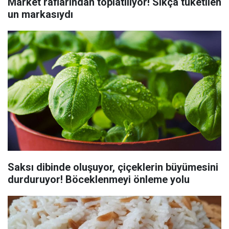
Market raflarından toplatılıyor! Sıkça tüketilen
un markasıydı
Saksı dibinde oluşuyor, çiçeklerin büyümesini
durduruyor! Böceklenmeyi önleme yolu