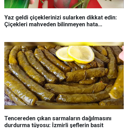
Yaz geldi çiçeklerinizi sularken dikkat edin:
Çiçekleri mahveden bilinmeyen hata...
Tencereden çıkan sarmaların dağılmasını
durdurma tüyosu: İzmirli şeflerin basit