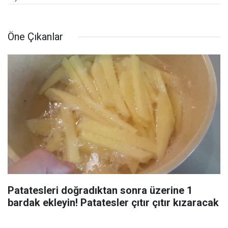
Öne Çıkanlar
Patatesleri doğradıktan sonra üzerine 1
bardak ekleyin! Patatesler çıtır çıtır kızaracak