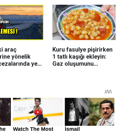
ki araç
Kuru fasulye pişirirken
rine yönelik
1 tatlı kaşığı ekleyin:
cezalarında yeni
Gaz oluşumunu
azaltmaya yardımcı
olabiliyor