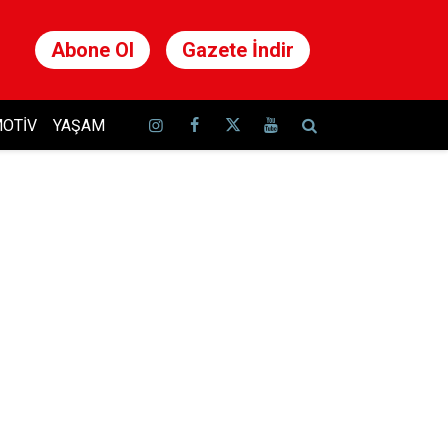
Abone Ol
Gazete İndir
OTIV
YAŞAM