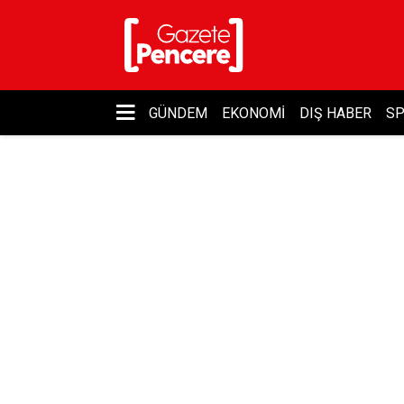
GÜNDEM
EKONOMI
DIŞ HABER
S