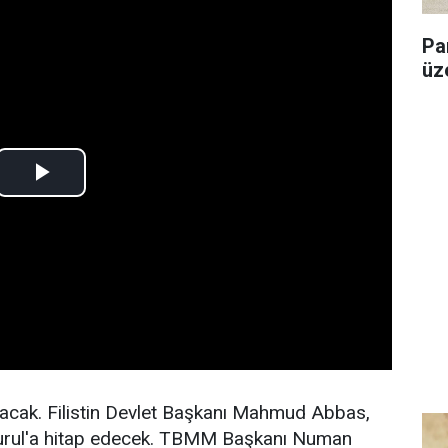
Pa
üz
acak. Filistin Devlet Başkanı Mahmud Abbas,
rul'a hitap edecek. TBMM Başkanı Numan