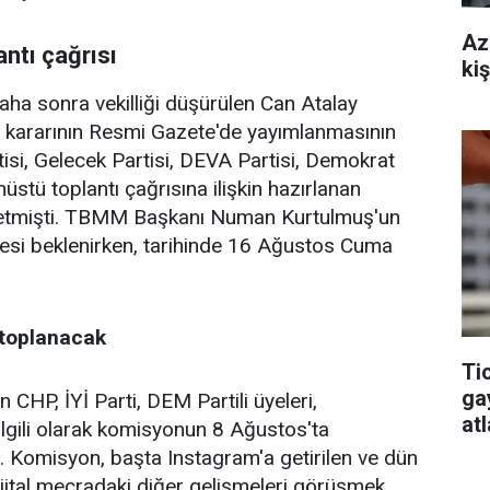
Az
antı çağrısı
kiş
daha sonra vekilliği düşürülen Can Atalay
kararının Resmi Gazete'de yayımlanmasının
isi, Gelecek Partisi, DEVA Partisi, Demokrat
üstü toplantı çağrısına ilişkin hazırlanan
im etmişti. TBMM Başkanı Numan Kurtulmuş'un
mesi beklenirken, tarihinde 16 Ağustos Cuma
 toplanacak
Ti
ga
HP, İYİ Parti, DEM Partili üyeleri,
at
 ilgili olarak komisyonun 8 Ağustos'ta
. Komisyon, başta Instagram'a getirilen ve dün
dijital mecradaki diğer gelişmeleri görüşmek