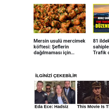
Mersin usulü mercimek
81 ilde
köftesi: Şeflerin
sahiple
dağılmaması için
Trafik 
uyguladığı yöntem
karar