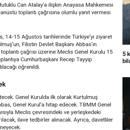
n tutuklu Can Atalay'a ilişkin Anayasa Mahkemesi
anüstü toplantı çağrısına olumlu yanıt vermesi
, 14-15 Ağustos tarihlerinde Türkiye'yi ziyaret
ş'un, Filistin Devlet Başkanı Abbas'ın
ü toplantı çağrısı üzerine Meclis Genel Kurulu 15
5 
oplantıya Cumhurbaşkanı Recep Tayyip
bi
lacağı öğrenildi.
ek
tecek. Genel Kurulda ilk olarak Kurtulmuş
bbas, Genel Kurul'a hitap edecek. TBMM Genel
yısıyla Meclis çevresindeki ve yerleşkedeki
lacak, ilave tedbirler alınacak. Ayrıca, davetliler
lmeyecek.