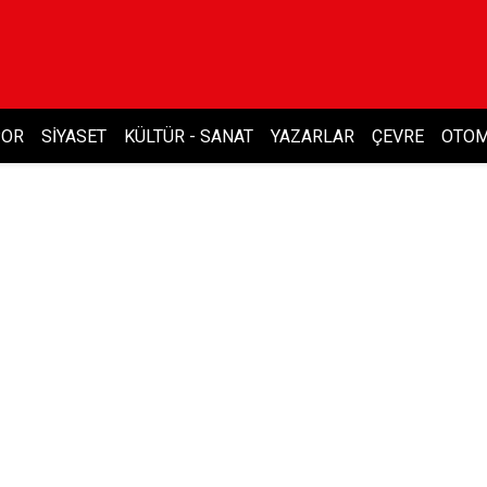
POR
SIYASET
KÜLTÜR - SANAT
YAZARLAR
ÇEVRE
OTOM