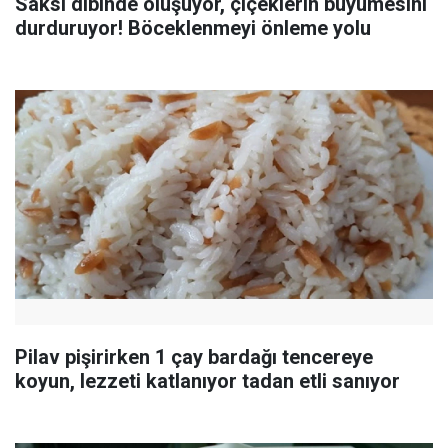
Saksı dibinde oluşuyor, çiçeklerin büyümesini
durduruyor! Böceklenmeyi önleme yolu
Pilav pişirirken 1 çay bardağı tencereye
koyun, lezzeti katlanıyor tadan etli sanıyor