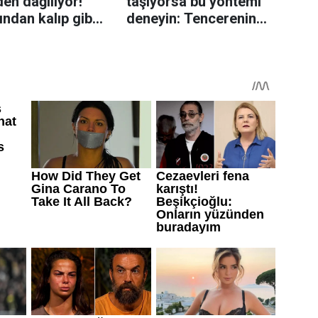
en dağılıyor!
taşıyorsa bu yöntemi
rından kalıp gibi
deneyin: Tencerenin
n tüyo
üzerine yerleştirmek
yeterli olabiliyor