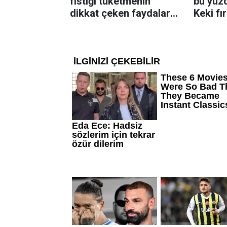
fıstığı tüketmenin
bu yüzd
dikkat çeken faydaları:
Keki fı
Dengeli beslenmeye
çıkarta
katkı sağlayabiliyor