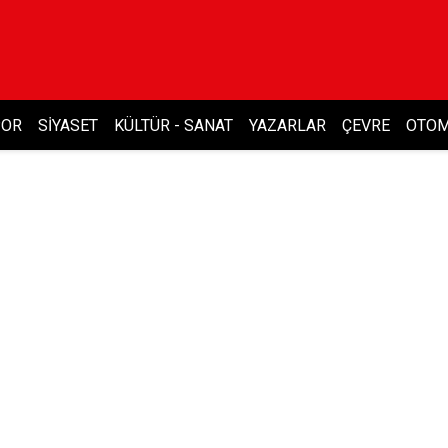
POR
SIYASET
KÜLTÜR - SANAT
YAZARLAR
ÇEVRE
OTOM