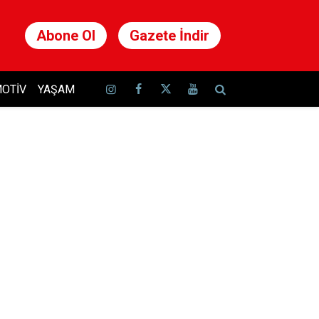
Abone Ol
Gazete İndir
OTIV
YAŞAM