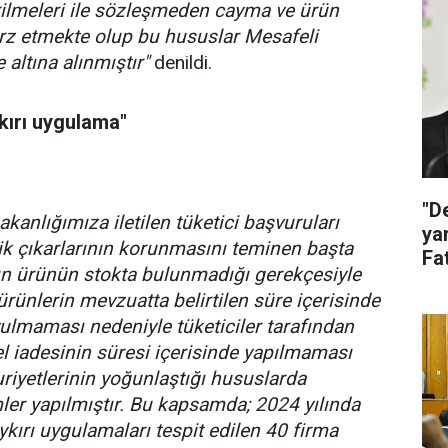
irilmeleri ile sözleşmeden cayma ve ürün
arz etmekte olup bu hususlar Mesafeli
altına alınmıştır"
denildi.
kırı uygulama"
"D
akanlığımıza iletilen tüketici başvuruları
ya
k çıkarlarının korunmasını teminen başta
Fat
zın ürünün stokta bulunmadığı gerekçesiyle
ak
n ürünlerin mevzuatta belirtilen süre içerisinde
ulmaması nedeniyle tüketiciler tarafından
l iadesinin süresi içerisinde yapılmaması
riyetlerinin yoğunlaştığı hususlarda
er yapılmıştır. Bu kapsamda; 2024 yılında
ırı uygulamaları tespit edilen 40 firma