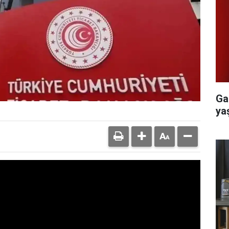
Ga
yaş