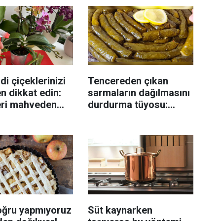
di çiçeklerinizi
Tencereden çıkan
n dikkat edin:
sarmaların dağılmasını
eri mahveden
durdurma tüyosu:
yen hata...
İzmirli şeflerin basit
yöntemi
oğru yapmıyoruz
Süt kaynarken