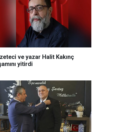
zeteci ve yazar Halit Kakınç
amını yitirdi