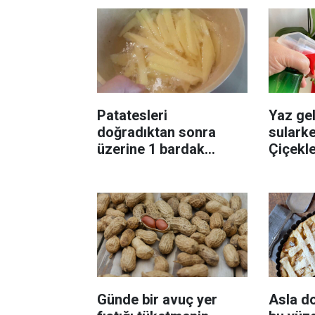
Patatesleri
Yaz gel
doğradıktan sonra
sularke
üzerine 1 bardak
Çiçekl
ekleyin! Patatesler çıtır
bilinme
çıtır kızaracak
Günde bir avuç yer
Asla d