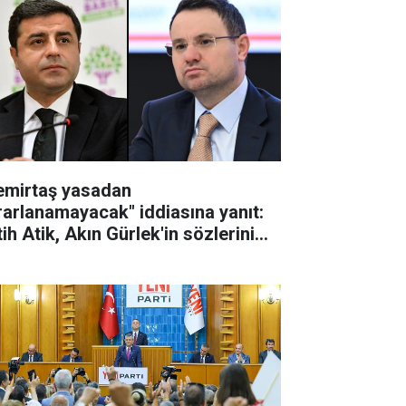
emirtaş yasadan
rarlanamayacak" iddiasına yanıt:
ih Atik, Akın Gürlek'in sözlerini
tardı