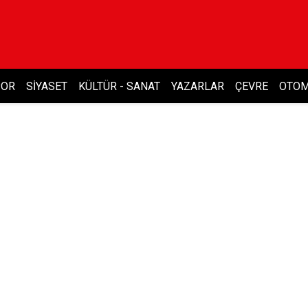
POR
SIYASET
KÜLTÜR - SANAT
YAZARLAR
ÇEVRE
OTOM