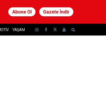
Abone Ol
Gazete İndir
OTIV
YAŞAM