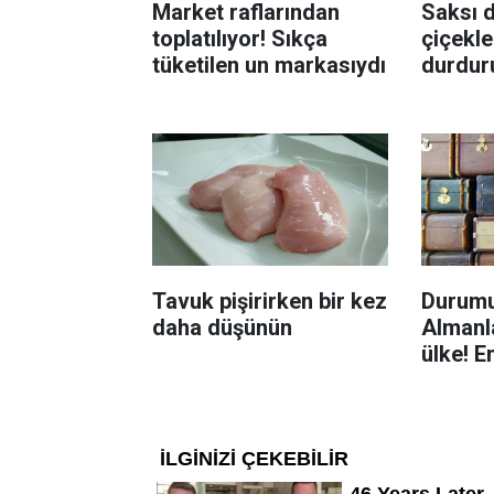
Market raflarından
Saksı d
toplatılıyor! Sıkça
çiçekle
tüketilen un markasıydı
durdur
Böcekl
yolu
Tavuk pişirirken bir kez
Durumu
daha düşünün
Almanla
ülke! E