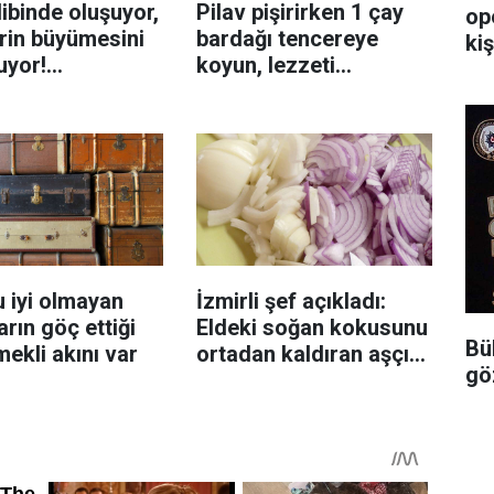
ibinde oluşuyor,
Pilav pişirirken 1 çay
op
rin büyümesini
bardağı tencereye
kiş
uyor!
koyun, lezzeti
enmeyi önleme
katlanıyor tadan etli
sanıyor
 iyi olmayan
İzmirli şef açıkladı:
rın göç ettiği
Eldeki soğan kokusunu
Bü
mekli akını var
ortadan kaldıran aşçı
gö
sırrı