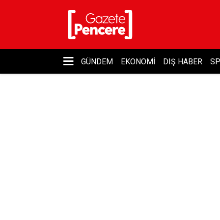
GÜNDEM
EKONOMI
DIŞ HABER
S