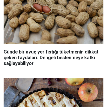
Günde bir avuç yer fıstığı tüketmenin dikkat
çeken faydaları: Dengeli beslenmeye katkı
sağlayabiliyor