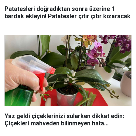
Patatesleri doğradıktan sonra üzerine 1
bardak ekleyin! Patatesler çıtır çıtır kızaracak
Yaz geldi çiçeklerinizi sularken dikkat edin:
Çiçekleri mahveden bilinmeyen hata...