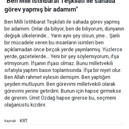
"Ben Milli İstihbarat Teşkilatı ile sahada
görev yapmış bir adamım"
Ben Milli İstihbarat Teşkilatı ile sahada görev yapmış
bir adamım. Onlar da biliyor, ben de biliyorum, dünyanın
değişik ülkelerinde... Yarın aynı şey olsun, yine... Şanlı
bir mücadele veren bu insanların isimleri ben
açıklamadan önce birçok yerde yayınlanmış. Yüzlerce
yerde, gazetelerde... Yeni bir şey söylemiyorum, ifşa
etmiyorum. İfşanın ifşası olmaz. Bunu milletvekili
sıfatıyla yaptım basın toplantısında. İfşa bir niyet olur.
Ben Allah rahmet eylesin demişim. Ben yaptığım
şeyden mutluyum. Ben görevimi milletvekili olarak
görevimi yerine getirdim. Bunun için hapse girmekse
de girerim. Ümit Özdağ hapse girerse bu, seçmeni
olağanüstü kızdırır.
KRT
Kaynak: