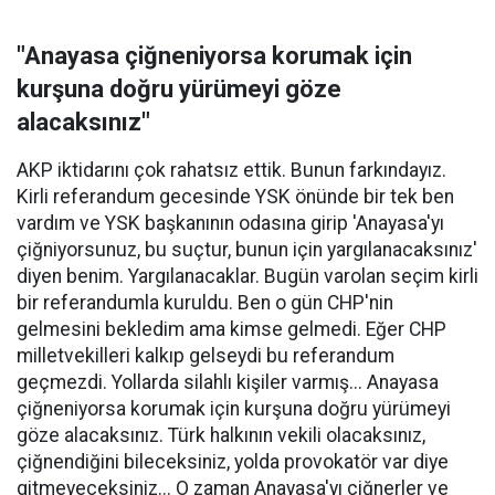
"Anayasa çiğneniyorsa korumak için
kurşuna doğru yürümeyi göze
alacaksınız"
AKP iktidarını çok rahatsız ettik. Bunun farkındayız.
Kirli referandum gecesinde YSK önünde bir tek ben
vardım ve YSK başkanının odasına girip 'Anayasa'yı
çiğniyorsunuz, bu suçtur, bunun için yargılanacaksınız'
diyen benim. Yargılanacaklar. Bugün varolan seçim kirli
bir referandumla kuruldu. Ben o gün CHP'nin
gelmesini bekledim ama kimse gelmedi. Eğer CHP
milletvekilleri kalkıp gelseydi bu referandum
geçmezdi. Yollarda silahlı kişiler varmış... Anayasa
çiğneniyorsa korumak için kurşuna doğru yürümeyi
göze alacaksınız. Türk halkının vekili olacaksınız,
çiğnendiğini bileceksiniz, yolda provokatör var diye
gitmeyeceksiniz... O zaman Anayasa'yı çiğnerler ve