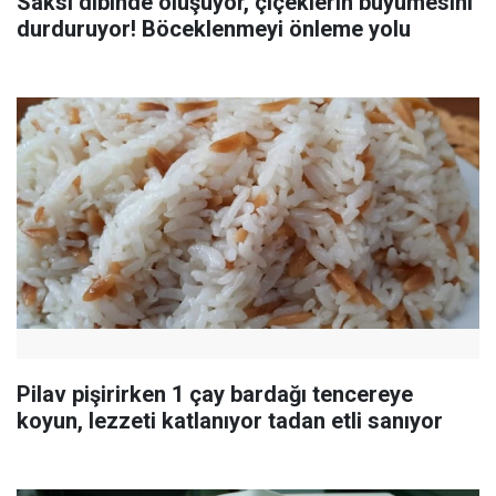
Saksı dibinde oluşuyor, çiçeklerin büyümesini
durduruyor! Böceklenmeyi önleme yolu
Pilav pişirirken 1 çay bardağı tencereye
koyun, lezzeti katlanıyor tadan etli sanıyor