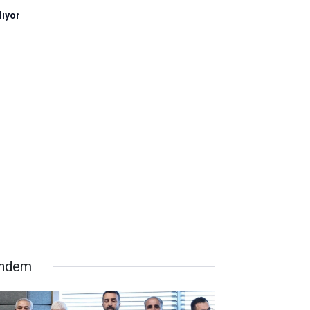
lıyor
ndem