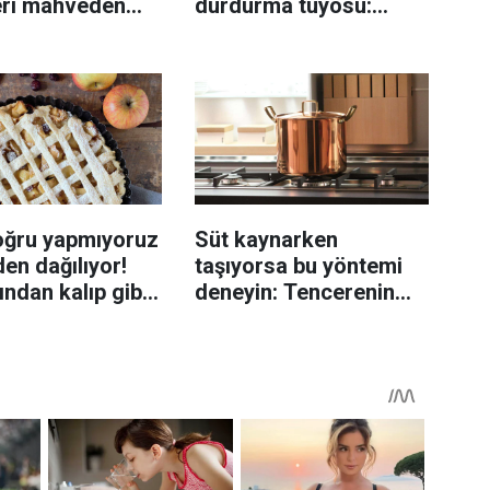
eri mahveden
durdurma tüyosu:
yen hata...
İzmirli şeflerin basit
yöntemi
oğru yapmıyoruz
Süt kaynarken
en dağılıyor!
taşıyorsa bu yöntemi
rından kalıp gibi
deneyin: Tencerenin
n tüyo
üzerine yerleştirmek
yeterli olabiliyor