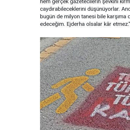
hem gerçek gazetecilerin şevkini kırm
caydırabileceklerini düşünüyorlar. A
bugün de milyon tanesi bile karşıma 
edeceğim. Ejderha olsalar kâr etmez.