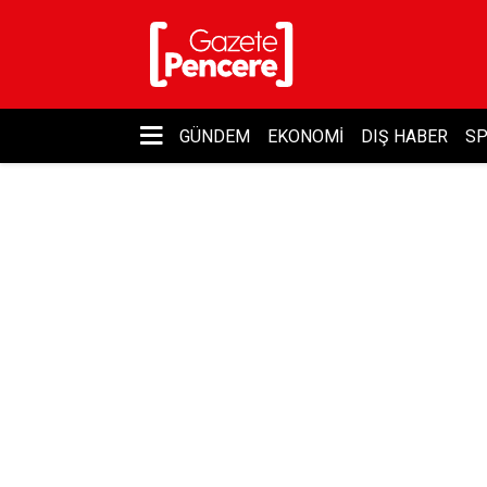
GÜNDEM
EKONOMI
DIŞ HABER
S