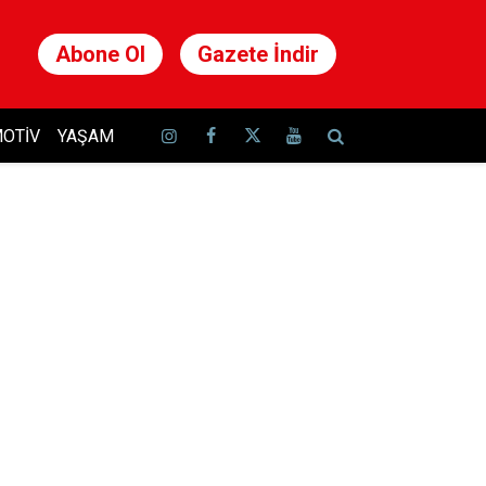
Abone Ol
Gazete İndir
OTIV
YAŞAM