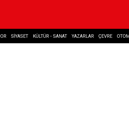
POR
SIYASET
KÜLTÜR - SANAT
YAZARLAR
ÇEVRE
OTOM