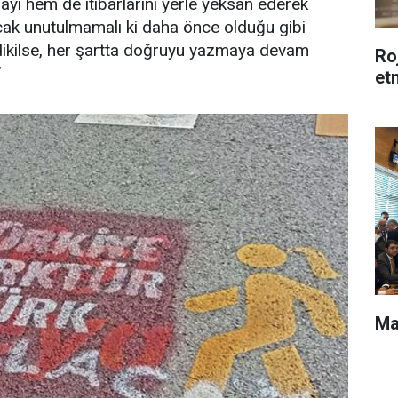
ayı hem de itibarlarını yerle yeksan ederek
ncak unutulmamalı ki daha önce olduğu gibi
dikilse, her şartta doğruyu yazmaya devam
Roj
”
et
Ma