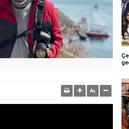
Çe
ge