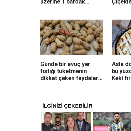
üzerine 1 bardak
Çiçekl
ekleyin! Patatesler çıtır
bilinme
çıtır kızaracak
Günde bir avuç yer
Asla d
fıstığı tüketmenin
bu yüzd
dikkat çeken faydaları:
Keki fı
Dengeli beslenmeye
çıkarta
katkı sağlayabiliyor