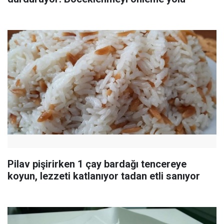
Pilav pişirirken 1 çay bardağı tencereye
koyun, lezzeti katlanıyor tadan etli sanıyor