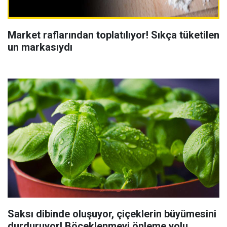
Market raflarından toplatılıyor! Sıkça tüketilen
un markasıydı
Saksı dibinde oluşuyor, çiçeklerin büyümesini
durduruyor! Böceklenmeyi önleme yolu