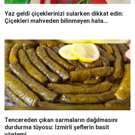
Yaz geldi çiçeklerinizi sularken dikkat edin:
Çiçekleri mahveden bilinmeyen hata...
Tencereden çıkan sarmaların dağılmasını
durdurma tüyosu: İzmirli şeflerin basit
yöntemi