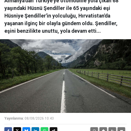
Almanya'dan Türkiye'ye otomobille yola çıkan 68
yaşındaki Hüsnü Şendiller ile 65 yaşındaki eşi
Hüsniye Şendiller'in yolculuğu, Hırvatistan'da
yaşanan ilginç bir olayla gündem oldu. Şendiller,
eşini benzilikte unuttu, yola devam etti...
Yayınlanma:
08/08/2026 10:43