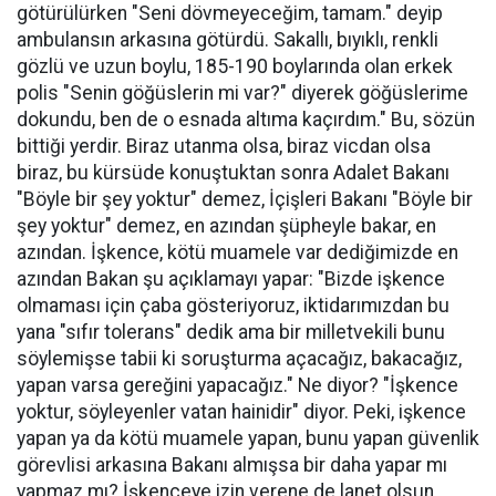
götürülürken "Seni dövmeyeceğim, tamam." deyip
ambulansın arkasına götürdü. Sakallı, bıyıklı, renkli
gözlü ve uzun boylu, 185-190 boylarında olan erkek
polis "Senin göğüslerin mi var?" diyerek göğüslerime
dokundu, ben de o esnada altıma kaçırdım." Bu, sözün
bittiği yerdir. Biraz utanma olsa, biraz vicdan olsa
biraz, bu kürsüde konuştuktan sonra Adalet Bakanı
"Böyle bir şey yoktur" demez, İçişleri Bakanı "Böyle bir
şey yoktur" demez, en azından şüpheyle bakar, en
azından. İşkence, kötü muamele var dediğimizde en
azından Bakan şu açıklamayı yapar: "Bizde işkence
olmaması için çaba gösteriyoruz, iktidarımızdan bu
yana "sıfır tolerans" dedik ama bir milletvekili bunu
söylemişse tabii ki soruşturma açacağız, bakacağız,
yapan varsa gereğini yapacağız." Ne diyor? "İşkence
yoktur, söyleyenler vatan hainidir" diyor. Peki, işkence
yapan ya da kötü muamele yapan, bunu yapan güvenlik
görevlisi arkasına Bakanı almışsa bir daha yapar mı
yapmaz mı? İşkenceye izin verene de lanet olsun