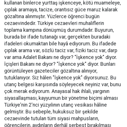
kullanan binlerce yurttaş işkenceye, kötü muameleye,
çıplak aramaya, tacize, orantısız güce maruz kalarak
gözaltına alınmıştır. Yüzlerce öğrenci bugün
cezaevindedir. Türkiye cezaevleri muhaliflerin
toplama kampına dönüşmüş durumdadır. Buyurun,
burada bir ifade tutanağı var, gerçekten buradaki
ifadeleri okumaktan bile hayâ ediyorum. Bu ifadede
çıplak arama var, sözlü taciz var, fiziki taciz var, darp
var ama Adalet Bakanı ne diyor? "İşkence yok" diyor.
İçişleri Bakanı ne diyor? "İşkence yok" diyor. Bunları
görüntüleyen gazeteciler gözaltına alınıyor,
tutuklanıyor. Siz hâlen "İşkence yok" diyorsunuz. Bu
utanç belgesi karşısında söyleyecek neyiniz var, bunu
çok merak ediyorum. Anayasal hak ihlali, yargının
siyasallaşması, kayyumun bir yönetme biçimi alması
Türkiye'nin 2'nci yüzyılının utanç vesikası hâline
gelmiştir. Bu sebeple, hukuksuz bir şekilde
cezaevinde tutulan tüm siyasi mahpusların,
öğrencilerin, aydınların derhâl serbest bırakılması