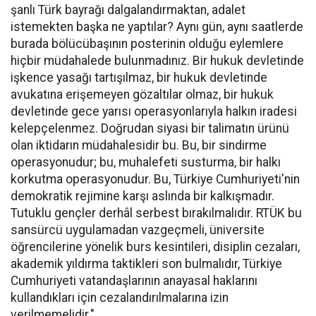
şanlı Türk bayrağı dalgalandırmaktan, adalet
istemekten başka ne yaptılar? Aynı gün, aynı saatlerde
burada bölücübaşının posterinin olduğu eylemlere
hiçbir müdahalede bulunmadınız. Bir hukuk devletinde
işkence yasağı tartışılmaz, bir hukuk devletinde
avukatına erişemeyen gözaltılar olmaz, bir hukuk
devletinde gece yarısı operasyonlarıyla halkın iradesi
kelepçelenmez. Doğrudan siyasi bir talimatın ürünü
olan iktidarın müdahalesidir bu. Bu, bir sindirme
operasyonudur; bu, muhalefeti susturma, bir halkı
korkutma operasyonudur. Bu, Türkiye Cumhuriyeti'nin
demokratik rejimine karşı aslında bir kalkışmadır.
Tutuklu gençler derhâl serbest bırakılmalıdır. RTÜK bu
sansürcü uygulamadan vazgeçmeli, üniversite
öğrencilerine yönelik burs kesintileri, disiplin cezaları,
akademik yıldırma taktikleri son bulmalıdır, Türkiye
Cumhuriyeti vatandaşlarının anayasal haklarını
kullandıkları için cezalandırılmalarına izin
verilmemelidir."