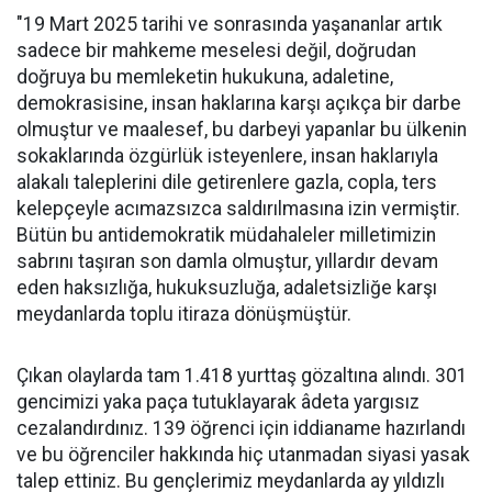
"19 Mart 2025 tarihi ve sonrasında yaşananlar artık
sadece bir mahkeme meselesi değil, doğrudan
doğruya bu memleketin hukukuna, adaletine,
demokrasisine, insan haklarına karşı açıkça bir darbe
olmuştur ve maalesef, bu darbeyi yapanlar bu ülkenin
sokaklarında özgürlük isteyenlere, insan haklarıyla
alakalı taleplerini dile getirenlere gazla, copla, ters
kelepçeyle acımazsızca saldırılmasına izin vermiştir.
Bütün bu antidemokratik müdahaleler milletimizin
sabrını taşıran son damla olmuştur, yıllardır devam
eden haksızlığa, hukuksuzluğa, adaletsizliğe karşı
meydanlarda toplu itiraza dönüşmüştür.
Çıkan olaylarda tam 1.418 yurttaş gözaltına alındı. 301
gencimizi yaka paça tutuklayarak âdeta yargısız
cezalandırdınız. 139 öğrenci için iddianame hazırlandı
ve bu öğrenciler hakkında hiç utanmadan siyasi yasak
talep ettiniz. Bu gençlerimiz meydanlarda ay yıldızlı