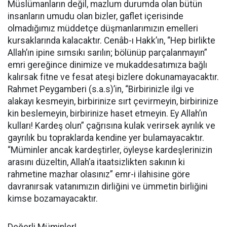
Müslümanların değil, mazlum durumda olan bütün
insanların umudu olan bizler, gaflet içerisinde
olmadığımız müddetçe düşmanlarımızın emelleri
kursaklarında kalacaktır. Cenâb-ı Hakk’ın, “Hep birlikte
Allah’ın ipine sımsıkı sarılın; bölünüp parçalanmayın”
emri gereğince dinimize ve mukaddesatımıza bağlı
kalırsak fitne ve fesat ateşi bizlere dokunamayacaktır.
Rahmet Peygamberi (s.a.s)’in, “Birbirinizle ilgi ve
alakayı kesmeyin, birbirinize sırt çevirmeyin, birbirinize
kin beslemeyin, birbirinize haset etmeyin. Ey Allah’ın
kulları! Kardeş olun” çağrısına kulak verirsek ayrılık ve
gayrılık bu topraklarda kendine yer bulamayacaktır.
“Müminler ancak kardeştirler, öyleyse kardeşlerinizin
arasını düzeltin, Allah’a itaatsizlikten sakının ki
rahmetine mazhar olasınız” emr-i ilahisine göre
davranırsak vatanımızın dirliğini ve ümmetin birliğini
kimse bozamayacaktır.