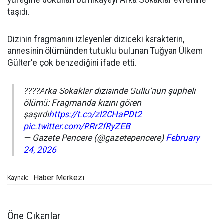
yüreğine dokunan bu hikayeyi Arka Sokaklar evrenine
taşıdı.
Dizinin fragmanını izleyenler dizideki karakterin,
annesinin ölümünden tutuklu bulunan Tuğyan Ülkem
Gülter'e çok benzediğini ifade etti.
????Arka Sokaklar dizisinde Güllü’nün şüpheli
ölümü: Fragmanda kızını gören
şaşırdı
https://t.co/zl2CHaPDt2
pic.twitter.com/RRr2fRyZEB
— Gazete Pencere (@gazetepencere)
February
24, 2026
Haber Merkezi
Kaynak:
Öne Çıkanlar