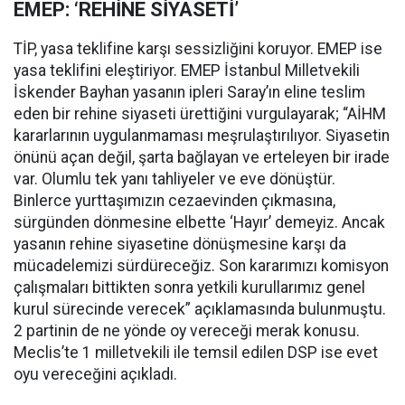
EMEP: ‘REHİNE SİYASETİ’
TİP, yasa teklifine karşı sessizliğini koruyor. EMEP ise
yasa teklifini eleştiriyor. EMEP İstanbul Milletvekili
İskender Bayhan yasanın ipleri Saray’ın eline teslim
eden bir rehine siyaseti ürettiğini vurgulayarak; “AİHM
kararlarının uygulanmaması meşrulaştırılıyor. Siyasetin
önünü açan değil, şarta bağlayan ve erteleyen bir irade
var. Olumlu tek yanı tahliyeler ve eve dönüştür.
Binlerce yurttaşımızın cezaevinden çıkmasına,
sürgünden dönmesine elbette ‘Hayır’ demeyiz. Ancak
yasanın rehine siyasetine dönüşmesine karşı da
mücadelemizi sürdüreceğiz. Son kararımızı komisyon
çalışmaları bittikten sonra yetkili kurullarımız genel
kurul sürecinde verecek” açıklamasında bulunmuştu.
2 partinin de ne yönde oy vereceği merak konusu.
Meclis’te 1 milletvekili ile temsil edilen DSP ise evet
oyu vereceğini açıkladı.