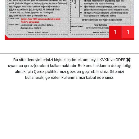
1
1
Bu site deneyimlerinizi kişiselleştirmek amacıyla KVKK ve GDPR
uyarınca çerez(cookie) kullanmaktadır. Bu konu hakkında detaylı bilgi
Haber Merkezi
Kaynak:
almak için
Çerez politikamızı
gözden geçirebilirsiniz. Sitemizi
kullanarak, çerezleri kullanmamızı kabul edersiniz.
Gazete Pencere © 2019
Ana Sayfa
Künye
İletişim
Gizlilik İlkeleri
Sitene Ekle