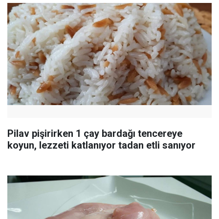
Pilav pişirirken 1 çay bardağı tencereye
koyun, lezzeti katlanıyor tadan etli sanıyor