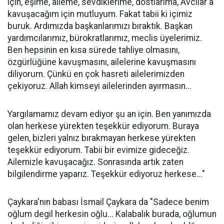
için, eşime, aileme, sevdiklerime, dostlarıma, Avcılar'a
kavuşacağım için mutluyum. Fakat tabii ki içimiz
buruk. Ardımızda başkanlarımızı bıraktık. Başkan
yardımcılarımız, bürokratlarımız, meclis üyelerimiz.
Ben hepsinin en kısa sürede tahliye olmasını,
özgürlüğüne kavuşmasını, ailelerine kavuşmasını
diliyorum. Çünkü en çok hasreti ailelerimizden
çekiyoruz. Allah kimseyi ailelerinden ayırmasın...
Yargılamamız devam ediyor şu an için. Ben yanımızda
olan herkese yürekten teşekkür ediyorum. Buraya
gelen, bizleri yalnız bırakmayan herkese yürekten
teşekkür ediyorum. Tabii bir evimize gideceğiz.
Ailemizle kavuşacağız. Sonrasında artık zaten
bilgilendirme yaparız. Teşekkür ediyoruz herkese..."
Çaykara'nın babası İsmail Çaykara da "Sadece benim
oğlum degil herkesin oğlu... Kalabalık burada, oğlumun