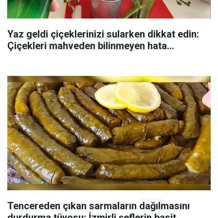
Yaz geldi çiçeklerinizi sularken dikkat edin:
Çiçekleri mahveden bilinmeyen hata...
Tencereden çıkan sarmaların dağılmasını
durdurma tüyosu: İzmirli şeflerin basit