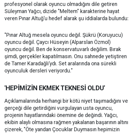
profesyonel olarak oyuncu olmadığını dile getiren
Süleyman Yağcı, dizide "Meltem" karakterine hayat
veren Pınar Altuğ’u hedef alarak şu iddialarda bulundu:
"Pınar Altuğ mesela oyuncu değil. Şükrü (Koruyucu)
oyuncu değil. Çaycı Hüseyin (Alparslan Özmol)
oyuncu değil. Ben de konservatuvarlı değilim. Bırak
şimdi, gerçekler kapatılmasın. Onu sahnede yetiştiren
de Tamer Karadağlı’ydı. Set aralarında ona sürekli
oyunculuk dersleri veriyordu."
'HEPİMİZİN EKMEK TEKNESİ OLDU'
Açıklamalarında herhangi bir kötü niyet taşımadığını ve
gerçeği dile getirdiğini vurgulayan usta oyuncu,
projenin hayatlarındaki önemine de değindi. Yağcı,
ekibin alaylı olmasına rağmen yakalanan başarının altını
çizerek, "Öte yandan Çocuklar Duymasın hepimizin