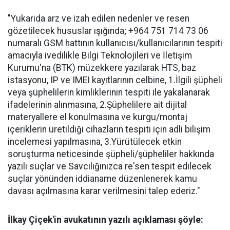
"Yukarıda arz ve izah edilen nedenler ve resen
gözetilecek hususlar ışığında; +964 751 714 73 06
numaralı GSM hattının kullanıcısı/kullanıcılarının tespiti
amacıyla ivedilikle Bilgi Teknolojileri ve İletişim
Kurumu'na (BTK) müzekkere yazılarak HTS, baz
istasyonu, IP ve IMEI kayıtlarının celbine, 1.İlgili şüpheli
veya şüphelilerin kimliklerinin tespiti ile yakalanarak
ifadelerinin alınmasına, 2.Şüphelilere ait dijital
materyallere el konulmasına ve kurgu/montaj
içeriklerin üretildiği cihazların tespiti için adli bilişim
incelemesi yapılmasına, 3.Yürütülecek etkin
soruşturma neticesinde şüpheli/şüpheliler hakkında
yazılı suçlar ve Savcılığınızca re'sen tespit edilecek
suçlar yönünden iddianame düzenlenerek kamu
davası açılmasına karar verilmesini talep ederiz."
İlkay Çiçek'in avukatının yazılı açıklaması şöyle: