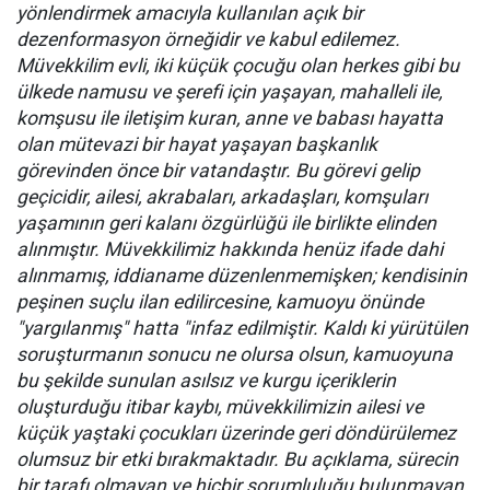
yönlendirmek amacıyla kullanılan açık bir
dezenformasyon örneğidir ve kabul edilemez.
Müvekkilim evli, iki küçük çocuğu olan herkes gibi bu
ülkede namusu ve şerefi için yaşayan, mahalleli ile,
komşusu ile iletişim kuran, anne ve babası hayatta
olan mütevazi bir hayat yaşayan başkanlık
görevinden önce bir vatandaştır. Bu görevi gelip
geçicidir, ailesi, akrabaları, arkadaşları, komşuları
yaşamının geri kalanı özgürlüğü ile birlikte elinden
alınmıştır. Müvekkilimiz hakkında henüz ifade dahi
alınmamış, iddianame düzenlenmemişken; kendisinin
peşinen suçlu ilan edilircesine, kamuoyu önünde
"yargılanmış" hatta "infaz edilmiştir. Kaldı ki yürütülen
soruşturmanın sonucu ne olursa olsun, kamuoyuna
bu şekilde sunulan asılsız ve kurgu içeriklerin
oluşturduğu itibar kaybı, müvekkilimizin ailesi ve
küçük yaştaki çocukları üzerinde geri döndürülemez
olumsuz bir etki bırakmaktadır. Bu açıklama, sürecin
bir tarafı olmayan ve hiçbir sorumluluğu bulunmayan