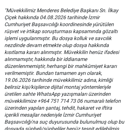
"Müvekkilimiz Menderes Belediye Başkanı Sn. İlkay
Çiçek hakkında 04.08.2026 tarihinde İzmir
Cumhuriyet Başsavcılığı koordinesinde yürütülen
rüşvet ve irtikap soruşturması kapsamında gözaltı
işlemi uygulanmıştır. Bu dosya kolluk ve savcılık
nezdinde devam etmekte olup dosya hakkında
kısıtlama kararı alınmıştır. Müvekkilin henüz ifadesi
alınmamıştır, hakkında bir iddianame
düzenlenmemiştir, herhangi bir mahkûmiyet kararı
verilmemiştir. Bundan tamamen ayrı olarak,
19.06.2026 tarihinde müvekkilimiz adına, kimliği
belirsiz kişi/kişilerce dijital montaj yöntemleriyle
üretilen sahte WhatsApp yazışmaları üzerinden
müvekkilimize +964 751 714 73 06 numaralı telefon
üzerinden yapılan şantaj, tehdit, hakaret ve iftira
içerikli mesajlar nedeniyle İzmir Cumhuriyet
Başsavcılığı'na suç duyurusunda bulunulmuş olup bu
dosyada şüpheli/şüpheliler henüz tespit edilebilmiş