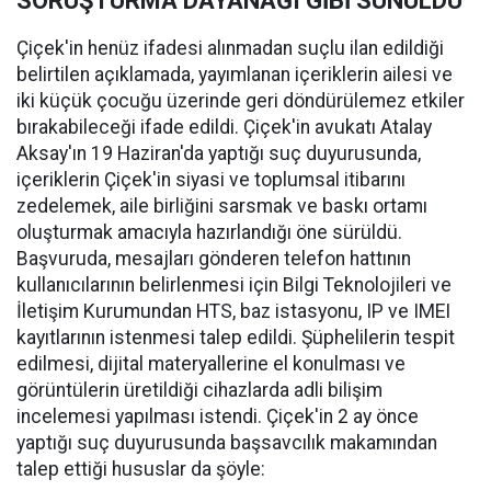
SORUŞTURMA DAYANAĞI GİBİ SUNULDU
Çiçek'in henüz ifadesi alınmadan suçlu ilan edildiği
belirtilen açıklamada, yayımlanan içeriklerin ailesi ve
iki küçük çocuğu üzerinde geri döndürülemez etkiler
bırakabileceği ifade edildi. Çiçek'in avukatı Atalay
Aksay'ın 19 Haziran'da yaptığı suç duyurusunda,
içeriklerin Çiçek'in siyasi ve toplumsal itibarını
zedelemek, aile birliğini sarsmak ve baskı ortamı
oluşturmak amacıyla hazırlandığı öne sürüldü.
Başvuruda, mesajları gönderen telefon hattının
kullanıcılarının belirlenmesi için Bilgi Teknolojileri ve
İletişim Kurumundan HTS, baz istasyonu, IP ve IMEI
kayıtlarının istenmesi talep edildi. Şüphelilerin tespit
edilmesi, dijital materyallerine el konulması ve
görüntülerin üretildiği cihazlarda adli bilişim
incelemesi yapılması istendi. Çiçek'in 2 ay önce
yaptığı suç duyurusunda başsavcılık makamından
talep ettiği hususlar da şöyle: