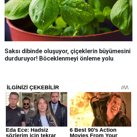
Saksı dibinde oluşuyor, çiçeklerin büyümesini
durduruyor! Böceklenmeyi önleme yolu