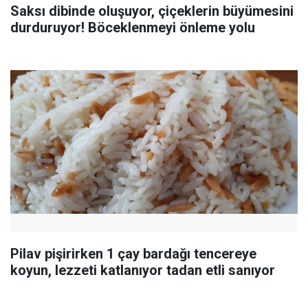
Saksı dibinde oluşuyor, çiçeklerin büyümesini
durduruyor! Böceklenmeyi önleme yolu
Pilav pişirirken 1 çay bardağı tencereye
koyun, lezzeti katlanıyor tadan etli sanıyor