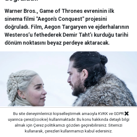
Warner Bros., Game of Thrones evreninin ilk
sinema filmi "Aegon's Conquest" projesini
doğruladı. Film, Aegon Targaryen ve ejderhalarının
Westeros’u fethederek Demir Taht’ı kurduğu tarihi
dönüm noktasını beyaz perdeye aktaracak.
Bu site deneyimlerinizi kişiselleştirmek amacıyla KVKK ve GDPR
uyarınca çerez(cookie) kullanmaktadır. Bu konu hakkında detaylı bilgi
almak için
Çerez politikamızı
gözden geçirebilirsiniz. Sitemizi
kullanarak, çerezleri kullanmamızı kabul edersiniz.
Yayınlanma:
07/08/2026 20:50