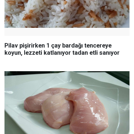
Pilav pişirirken 1 çay bardağı tencereye
koyun, lezzeti katlanıyor tadan etli sanıyor