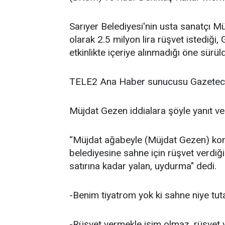
Sarıyer Belediyesi'nin usta sanatçı Mü
olarak 2.5 milyon lira rüşvet istediği, G
etkinlikte içeriye alınmadığı öne sürül
TELE2 Ana Haber sunucusu Gazeteci 
Müjdat Gezen iddialara şöyle yanıt ve
“Müjdat ağabeyle (Müjdat Gezen) kon
belediyesine sahne için rüşvet verdiği 
satırına kadar yalan, uydurma" dedi.
-Benim tiyatrom yok ki sahne niye tu
-Rüşvet vermekle işim olmaz, rüşvet 