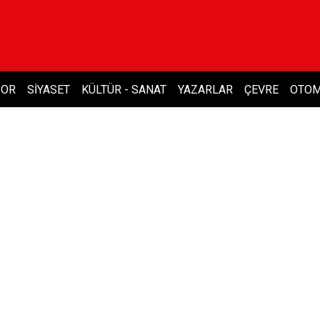
POR
SIYASET
KÜLTÜR - SANAT
YAZARLAR
ÇEVRE
OTOM