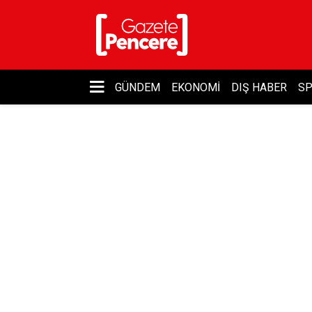
GÜNDEM
EKONOMI
DIŞ HABER
S