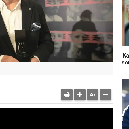
'K
son