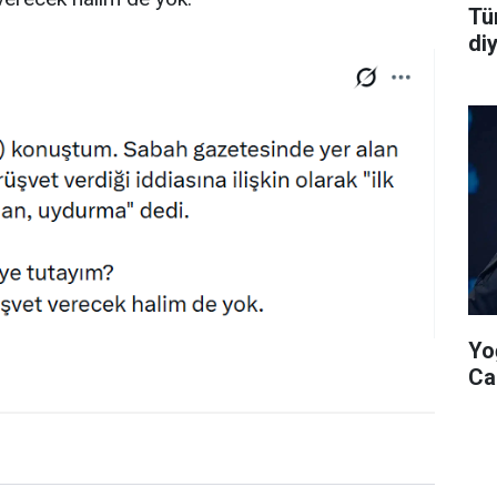
Tü
di
Yo
Ca