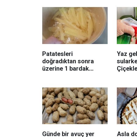
Patatesleri
Yaz gel
doğradıktan sonra
sularke
üzerine 1 bardak
Çiçekl
ekleyin! Patatesler çıtır
bilinme
çıtır kızaracak
Günde bir avuç yer
Asla d