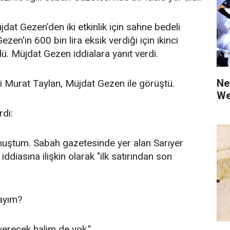
jdat Gezen’den iki etkinlik için sahne bedeli
ezen'in 600 bin lira eksik verdiği için ikinci
dü. Müjdat Gezen iddialara yanıt verdi.
Net
Murat Taylan, Müjdat Gezen ile görüştü.
We
rdi:
uştum. Sabah gazetesinde yer alan Sarıyer
iddiasına ilişkin olarak "ilk satırından son
tayım?
verecek halim de yok.”