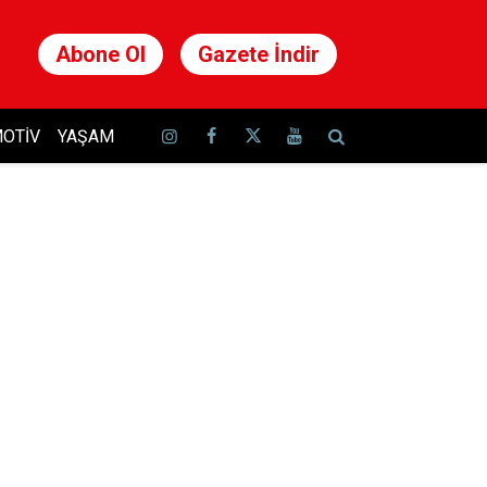
Abone Ol
Gazete İndir
OTIV
YAŞAM