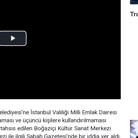
Tru
lediyesi'ne İstanbul Valiliği Milli Emlak Dairesi
maması ve üçüncü kişilere kullandırılmaması
k tahsis edilen Boğaziçi Kültür Sanat Merkezi
ile ilgili Sabah Gazetesi’nde bir iddia yer aldı.