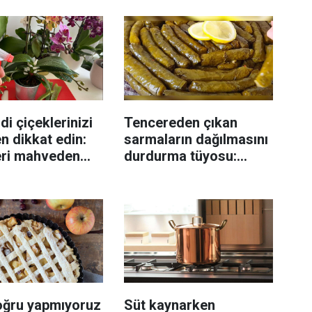
di çiçeklerinizi
Tencereden çıkan
n dikkat edin:
sarmaların dağılmasını
eri mahveden
durdurma tüyosu:
yen hata...
İzmirli şeflerin basit
yöntemi
oğru yapmıyoruz
Süt kaynarken