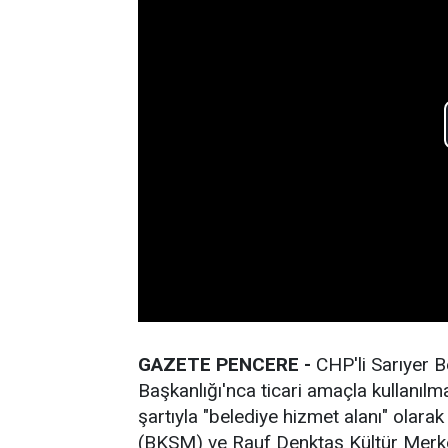
GAZETE PENCERE -
CHP'li Sarıyer Be
Başkanlığı'nca ticari amaçla kullanıl
şartıyla "belediye hizmet alanı" olara
(BKSM) ve Rauf Denktaş Kültür Merkezi 