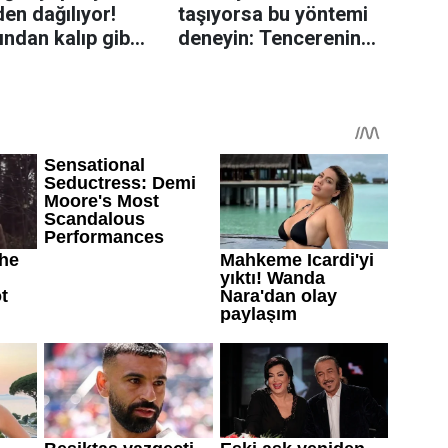
en dağılıyor!
taşıyorsa bu yöntemi
rından kalıp gibi
deneyin: Tencerenin
n tüyo
üzerine yerleştirmek
yeterli olabiliyor