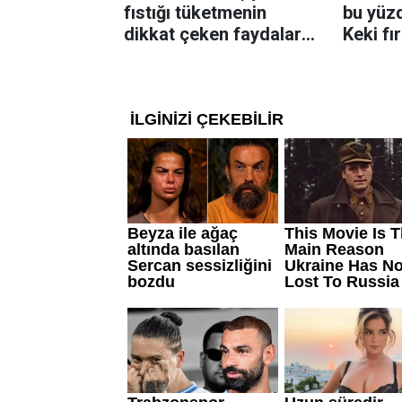
fıstığı tüketmenin
bu yüzd
dikkat çeken faydaları:
Keki fı
Dengeli beslenmeye
çıkarta
katkı sağlayabiliyor