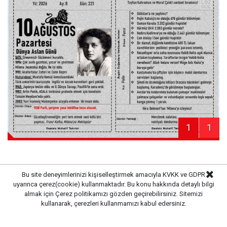
1
1
Bu site deneyimlerinizi kişiselleştirmek amacıyla KVKK ve GDPR
Haber Merkezi
uyarınca çerez(cookie) kullanmaktadır. Bu konu hakkında detaylı bilgi
Kaynak:
almak için
Çerez politikamızı
gözden geçirebilirsiniz. Sitemizi
kullanarak, çerezleri kullanmamızı kabul edersiniz.