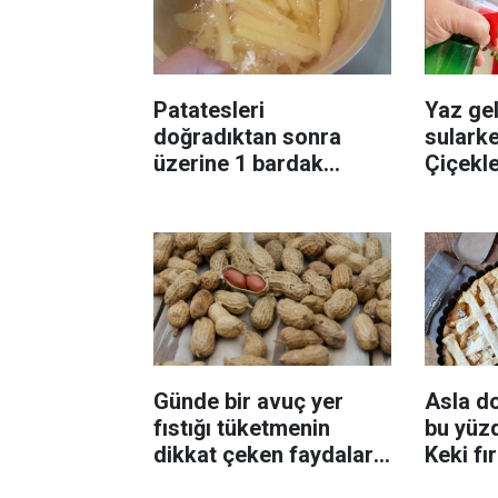
Patatesleri
Yaz gel
doğradıktan sonra
sularke
üzerine 1 bardak
Çiçekl
ekleyin! Patatesler çıtır
bilinme
çıtır kızaracak
Günde bir avuç yer
Asla d
fıstığı tüketmenin
bu yüzd
dikkat çeken faydaları:
Keki fı
Dengeli beslenmeye
çıkarta