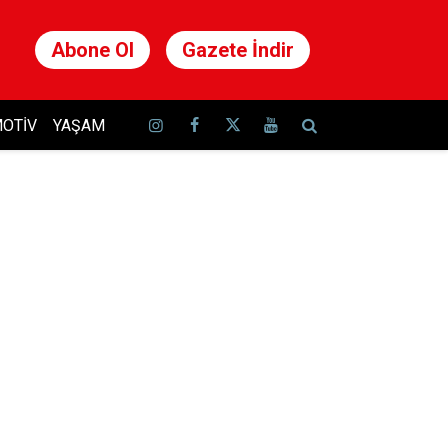
Abone Ol
Gazete İndir
OTIV
YAŞAM