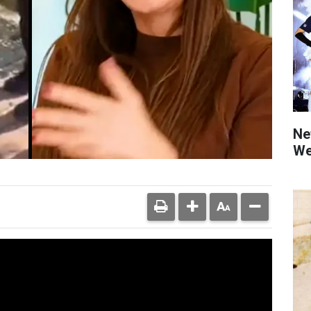
Net
We