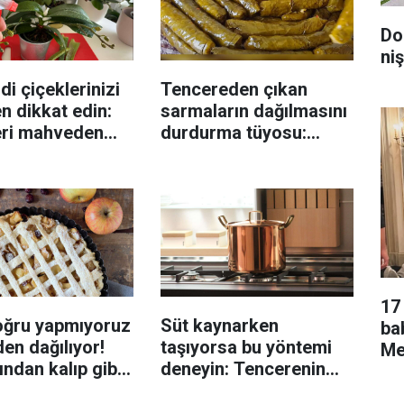
Do
niş
di çiçeklerinizi
Tencereden çıkan
n dikkat edin:
sarmaların dağılmasını
eri mahveden
durdurma tüyosu:
yen hata...
İzmirli şeflerin basit
yöntemi
17 
oğru yapmıyoruz
Süt kaynarken
ba
en dağılıyor!
taşıyorsa bu yöntemi
Men
rından kalıp gibi
deneyin: Tencerenin
n tüyo
üzerine yerleştirmek