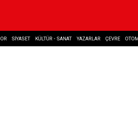
POR
SIYASET
KÜLTÜR - SANAT
YAZARLAR
ÇEVRE
OTOM