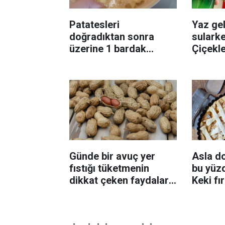
Patatesleri
Yaz gel
doğradıktan sonra
sularke
üzerine 1 bardak
Çiçekl
ekleyin! Patatesler çıtır
bilinme
çıtır kızaracak
Günde bir avuç yer
Asla d
fıstığı tüketmenin
bu yüzd
dikkat çeken faydaları:
Keki fı
Dengeli beslenmeye
çıkarta
katkı sağlayabiliyor