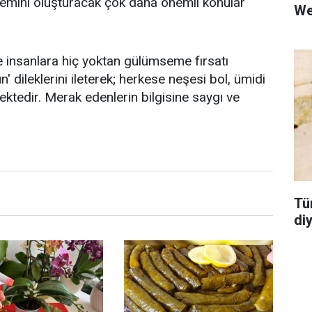
demini oluşturacak çok daha önemli konular
We
e insanlara hiç yoktan gülümseme fırsatı
ün' dileklerini ileterek; herkese neşesi bol, ümidi
tedir. Merak edenlerin bilgisine saygı ve
Tü
di