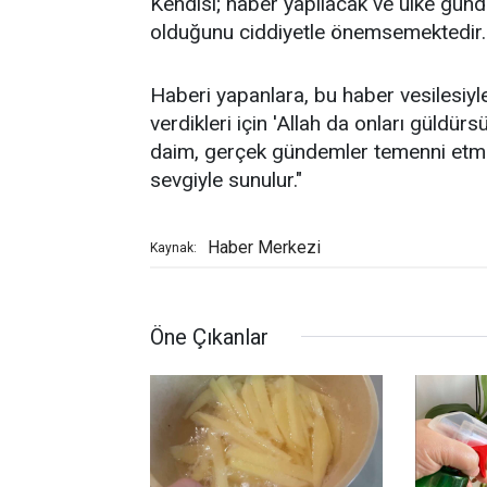
Kendisi; haber yapılacak ve ülke gün
olduğunu ciddiyetle önemsemektedir.
Haberi yapanlara, bu haber vesilesiyl
verdikleri için 'Allah da onları güldürs
daim, gerçek gündemler temenni etmek
sevgiyle sunulur."
Haber Merkezi
Kaynak:
Öne Çıkanlar