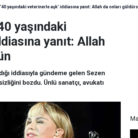
40 yaşındaki veterinerle aşk’ iddiasına yanıt: Allah da onları güldür
40 yaşındaki
ddiasına yanıt: Allah
ün
adığı iddiasıyla gündeme gelen Sezen
izliğini bozdu. Ünlü sanatçı, avukatı
Ma