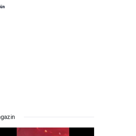
sün
gazin