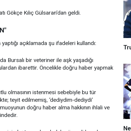
atı Gökçe Kılıç Gülsaran’dan geldi.
N"
yaptığı açıklamada şu ifadeleri kullandı:
Tru
 Bursalı bir veteriner ile aşk yaşadığı
lardan ibarettir. Öncelikle doğru haber yapmak
utlu olmasının istenmesi sebebiyle bu tür
ikte; teyit edilmemiş, ‘dediydim-dediydi’
amuoyunun doğru haber alma hakkının ihlali ve
indedir.
Net