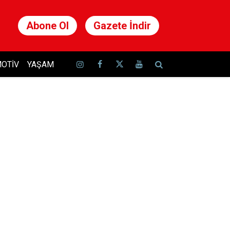
Abone Ol
Gazete İndir
OTIV
YAŞAM