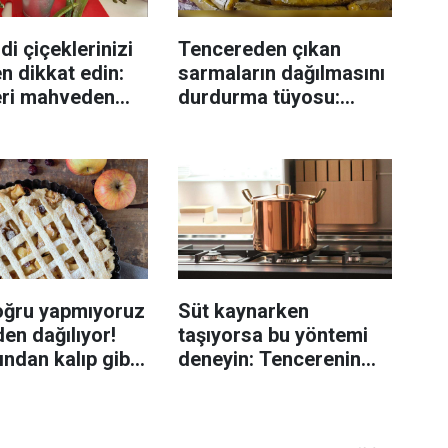
di çiçeklerinizi
Tencereden çıkan
n dikkat edin:
sarmaların dağılmasını
eri mahveden
durdurma tüyosu:
yen hata...
İzmirli şeflerin basit
yöntemi
oğru yapmıyoruz
Süt kaynarken
en dağılıyor!
taşıyorsa bu yöntemi
rından kalıp gibi
deneyin: Tencerenin
n tüyo
üzerine yerleştirmek
yeterli olabiliyor