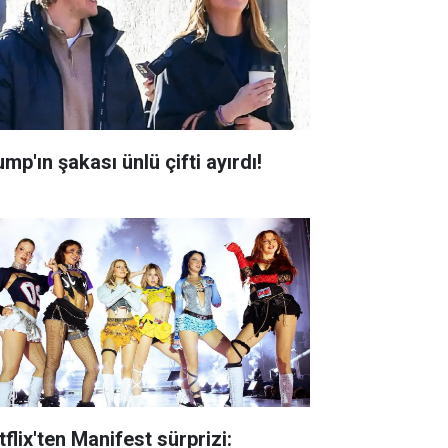
mp'ın şakası ünlü çifti ayırdı!
flix'ten Manifest sürprizi: