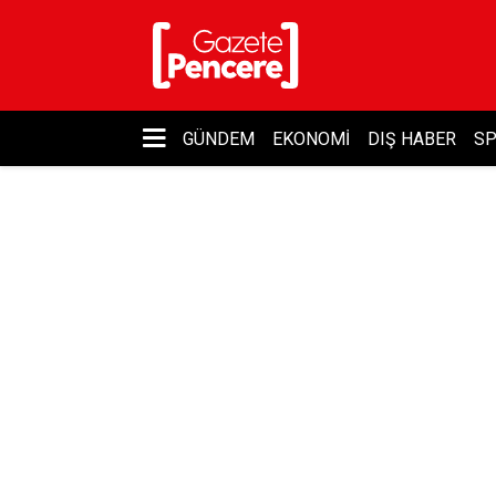
GÜNDEM
EKONOMI
DIŞ HABER
S