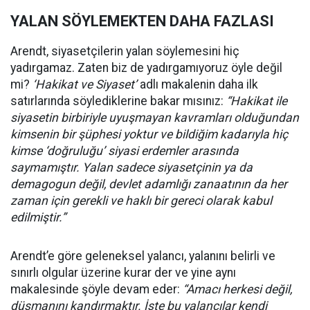
YALAN SÖYLEMEKTEN DAHA FAZLASI
Arendt, siyasetçilerin yalan söylemesini hiç
yadırgamaz. Zaten biz de yadırgamıyoruz öyle değil
mi?
‘Hakikat ve Siyaset’
adlı makalenin daha ilk
satırlarında söylediklerine bakar mısınız:
“Hakikat ile
siyasetin birbiriyle uyuşmayan kavramları olduğundan
kimsenin bir şüphesi yoktur ve bildiğim kadarıyla hiç
kimse ‘doğruluğu’ siyasi erdemler arasında
saymamıştır. Yalan sadece siyasetçinin ya da
demagogun değil, devlet adamlığı zanaatının da her
zaman için gerekli ve haklı bir gereci olarak kabul
edilmiştir.”
Arendt’e göre geleneksel yalancı, yalanını belirli ve
sınırlı olgular üzerine kurar der ve yine aynı
makalesinde şöyle devam eder:
“Amacı herkesi değil,
düşmanını kandırmaktır. İşte bu yalancılar kendi