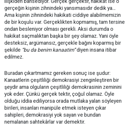
ilişkiden bahsediyor. Gerçek gerçektir, hakikat ise o
gerçeğin kişinin zihnindeki yansımasıdır dedik ya…
Ama kişinin zihnindeki hakikati ciddiye alabilmemizin
de bir koşulu var. Gerçeklikten kopmamış, tam tersine
ondan besleniyor olması gerekli. Aksi durumda o
hakikat saçmalıktan başka bir şey olamaz. Yani öyle
desteksiz, argümansız, gerçekle bağını koparmış bir
şekilde
“bu da benim kanaatim”
diyen insana itibar
edilmez.
Buradan çıkartmamız gereken sonuç ise şudur:
Kanaatlerin çeşitliliği demokrasiyi zenginleştiren bir
şeydir ama olguların çeşitliliği demokrasinin zeminini
yok eder. Çünkü gerçek tektir, çoğul olamaz. Öyle
olduğu iddia ediliyorsa orada mutlaka yalan söyleyen
birileri, insanları manipüle etmek isteyen çıkar
sahipleri, demokrasiyi yok sayan ve bundan
nemalanan sahtekârlar var demektir.