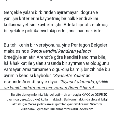
Gerçekle yalanı birbirinden ayıramayan, doğru ve
yanlışın kriterlerini kaybetmiş bir halk kendi aklını
kullanma yetisini kaybetmiştir. Adeta hipnotize olmuş
bir şekilde politikacıyı takip eder, ona inanmak ister.
Bu tehlikenin bir versiyonunu, yine Pentagon Belgeleri
makalesinde
‘kendi kendini kandıran yalancı’
örneğiyle anlatır. Arendt’e göre kendini kandırma bile,
hâlâ hakikat ile yalan arasında bir ayrımın var olduğunu
varsayar. Ama tamamen olgu-dışı kalmış bir zihinde bu
ayrımın kendisi kaybolur.
‘Siyasette Yalan’
adlı
eserinde Arendt şöyle diyor:
“Siyaset alanında, gizlilik
ve kasıtlı aldatmanın her zaman önemli bir rol
oynadığı yerde, asıl tehlike kendini kandırmadır. Çünkü
Bu site deneyimlerinizi kişiselleştirmek amacıyla KVKK ve GDPR
uyarınca çerez(cookie) kullanmaktadır. Bu konu hakkında detaylı bilgi
kendini kandıran aldatıcı, yalnızca dinleyicisiyle değil,
almak için
Çerez politikamızı
gözden geçirebilirsiniz. Sitemizi
kendisini er ya da geç yakalayacak olan gerçek
kullanarak, çerezleri kullanmamızı kabul edersiniz.
dünyanın kendisiyle de bütün bağını kaybeder.”