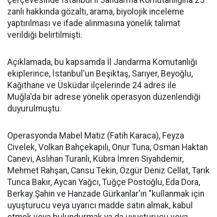
çerçevesinde İstanbul İl Jandarma Komutanlığına 25
zanlı hakkında gözaltı, arama, biyolojik inceleme
yaptırılması ve ifade alınmasına yönelik talimat
verildiği belirtilmişti.
Açıklamada, bu kapsamda İl Jandarma Komutanlığı
ekiplerince, İstanbul'un Beşiktaş, Sarıyer, Beyoğlu,
Kağıthane ve Üsküdar ilçelerinde 24 adres ile
Muğla'da bir adrese yönelik operasyon düzenlendiği
duyurulmuştu.
Operasyonda Mabel Matiz (Fatih Karaca), Feyza
Civelek, Volkan Bahçekapılı, Onur Tuna, Osman Haktan
Canevi, Aslıhan Turanlı, Kübra İmren Siyahdemir,
Mehmet Rahşan, Cansu Tekin, Özgür Deniz Cellat, Tarık
Tunca Bakır, Aycan Yağcı, Tuğçe Postoğlu, Eda Dora,
Berkay Şahin ve Hanzade Gürkanlar'ın "kullanmak için
uyuşturucu veya uyarıcı madde satın almak, kabul