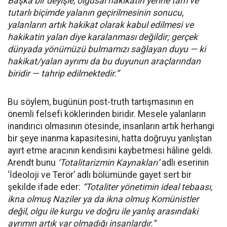
Başka bir deyişle, olgusal hakikatin yerine tam ve
tutarlı biçimde yalanın geçirilmesinin sonucu,
yalanların artık hakikat olarak kabul edilmesi ve
hakikatin yalan diye karalanması değildir; gerçek
dünyada yönümüzü bulmamızı sağlayan duyu — ki
hakikat/yalan ayrımı da bu duyunun araçlarından
biridir — tahrip edilmektedir.”
Bu söylem, bugünün post-truth tartışmasının en
önemli felsefi köklerinden biridir. Mesele yalanların
inandırıcı olmasının ötesinde, insanların artık herhangi
bir şeye inanma kapasitesini, hatta doğruyu yanlıştan
ayırt etme aracının kendisini kaybetmesi hâline geldi.
Arendt bunu
‘Totalitarizmin Kaynakları’
adlı eserinin
‘İdeoloji ve Terör’ adlı bölümünde gayet sert bir
şekilde ifade eder:
“Totaliter yönetimin ideal tebaası,
ikna olmuş Naziler ya da ikna olmuş Komünistler
değil, olgu ile kurgu ve doğru ile yanlış arasındaki
ayrımın artık var olmadığı insanlardır.”