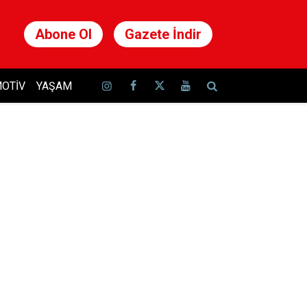
Abone Ol
Gazete İndir
OTIV
YAŞAM