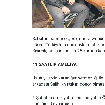
Sabah'ın haberine göre, operasyonun k
süreci Türkiye’nin dualarıyla atlattıkl
Kıvırcık, bir iş insanının 26 kurban kest
11 SAATLİK AMELİYAT
Uzun yıllardır karaciğer yetmezliği 
arkadaşı Salih Kıvırcık'ın donör olma
3 Şubat'ta ameliyat masasına yatan 
sağlığına kavuşmuştu.