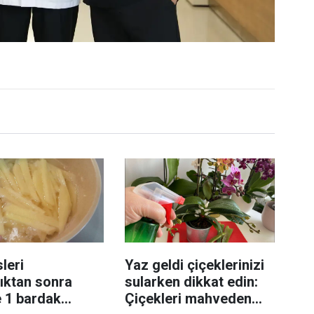
leri
Yaz geldi çiçeklerinizi
ıktan sonra
sularken dikkat edin:
e 1 bardak
Çiçekleri mahveden