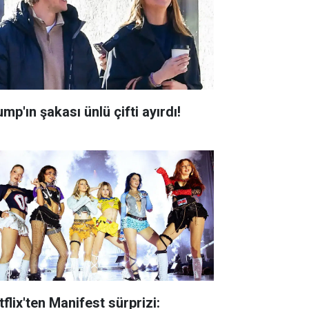
mp'ın şakası ünlü çifti ayırdı!
flix'ten Manifest sürprizi: