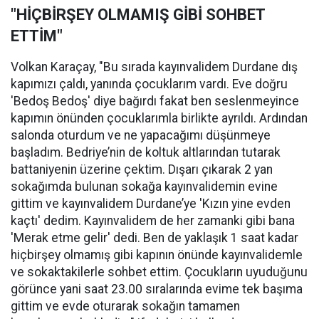
"HİÇBİRŞEY OLMAMIŞ GİBİ SOHBET
ETTİM"
Volkan Karaçay, "Bu sırada kayınvalidem Durdane dış
kapımızı çaldı, yanında çocuklarım vardı. Eve doğru
'Bedoş Bedoş' diye bağırdı fakat ben seslenmeyince
kapımın önünden çocuklarımla birlikte ayrıldı. Ardından
salonda oturdum ve ne yapacağımı düşünmeye
başladım. Bedriye’nin de koltuk altlarından tutarak
battaniyenin üzerine çektim. Dışarı çıkarak 2 yan
sokağımda bulunan sokağa kayınvalidemin evine
gittim ve kayınvalidem Durdane’ye 'Kızın yine evden
kaçtı' dedim. Kayınvalidem de her zamanki gibi bana
'Merak etme gelir' dedi. Ben de yaklaşık 1 saat kadar
hiçbirşey olmamış gibi kapının önünde kayınvalidemle
ve sokaktakilerle sohbet ettim. Çocukların uyuduğunu
görünce yani saat 23.00 sıralarında evime tek başıma
gittim ve evde oturarak sokağın tamamen