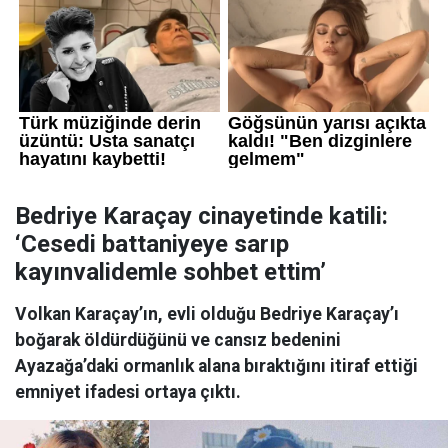
Bedriye Karaçay cinayetinde katili:
‘Cesedi battaniyeye sarıp
kayınvalidemle sohbet ettim’
Volkan Karaçay’ın, evli olduğu Bedriye Karaçay’ı
boğarak öldürdüğünü ve cansız bedenini
Ayazağa’daki ormanlık alana bıraktığını itiraf ettiği
emniyet ifadesi ortaya çıktı.