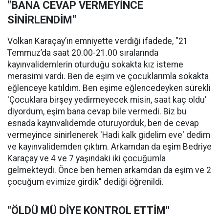
"BANA CEVAP VERMEYİNCE
SİNİRLENDİM"
Volkan Karaçay’ın emniyette verdiği ifadede, "21
Temmuz’da saat 20.00-21.00 sıralarında
kayınvalidemlerin oturduğu sokakta kız isteme
merasimi vardı. Ben de eşim ve çocuklarımla sokakta
eğlenceye katıldım. Ben eşime eğlencedeyken sürekli
'Çocuklara birşey yedirmeyecek misin, saat kaç oldu'
diyordum, eşim bana cevap bile vermedi. Biz bu
esnada kayınvalidemde oturuyorduk, ben de cevap
vermeyince sinirlenerek 'Hadi kalk gidelim eve' dedim
ve kayınvalidemden çıktım. Arkamdan da eşim Bedriye
Karaçay ve 4 ve 7 yaşındaki iki çocuğumla
gelmekteydi. Önce ben hemen arkamdan da eşim ve 2
çocuğum evimize girdik" dediği öğrenildi.
"ÖLDÜ MÜ DİYE KONTROL ETTİM"