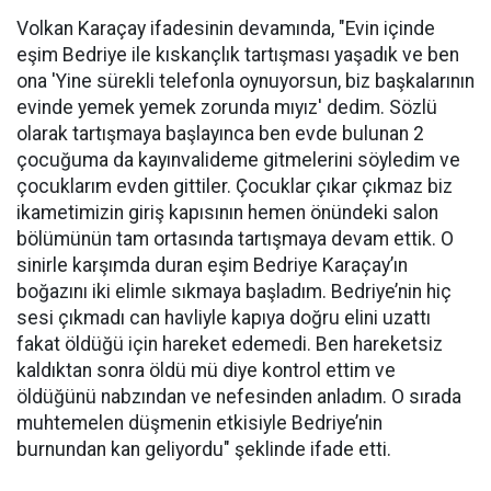
Volkan Karaçay ifadesinin devamında, "Evin içinde
eşim Bedriye ile kıskançlık tartışması yaşadık ve ben
ona 'Yine sürekli telefonla oynuyorsun, biz başkalarının
evinde yemek yemek zorunda mıyız' dedim. Sözlü
olarak tartışmaya başlayınca ben evde bulunan 2
çocuğuma da kayınvalideme gitmelerini söyledim ve
çocuklarım evden gittiler. Çocuklar çıkar çıkmaz biz
ikametimizin giriş kapısının hemen önündeki salon
bölümünün tam ortasında tartışmaya devam ettik. O
sinirle karşımda duran eşim Bedriye Karaçay’ın
boğazını iki elimle sıkmaya başladım. Bedriye’nin hiç
sesi çıkmadı can havliyle kapıya doğru elini uzattı
fakat öldüğü için hareket edemedi. Ben hareketsiz
kaldıktan sonra öldü mü diye kontrol ettim ve
öldüğünü nabzından ve nefesinden anladım. O sırada
muhtemelen düşmenin etkisiyle Bedriye’nin
burnundan kan geliyordu" şeklinde ifade etti.