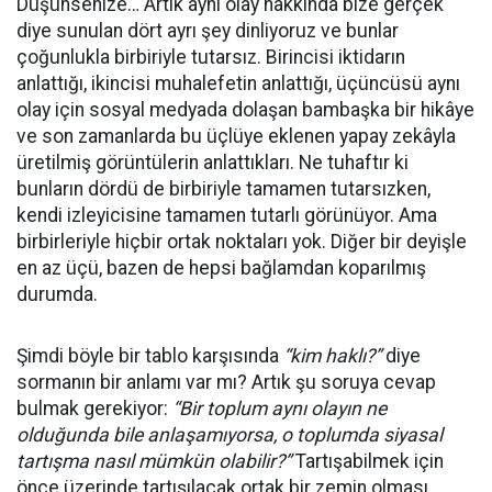
Düşünsenize… Artık aynı olay hakkında bize gerçek
diye sunulan dört ayrı şey dinliyoruz ve bunlar
çoğunlukla birbiriyle tutarsız. Birincisi iktidarın
anlattığı, ikincisi muhalefetin anlattığı, üçüncüsü aynı
olay için sosyal medyada dolaşan bambaşka bir hikâye
ve son zamanlarda bu üçlüye eklenen yapay zekâyla
üretilmiş görüntülerin anlattıkları. Ne tuhaftır ki
bunların dördü de birbiriyle tamamen tutarsızken,
kendi izleyicisine tamamen tutarlı görünüyor. Ama
birbirleriyle hiçbir ortak noktaları yok. Diğer bir deyişle
en az üçü, bazen de hepsi bağlamdan koparılmış
durumda.
Şimdi böyle bir tablo karşısında
“kim haklı?”
diye
sormanın bir anlamı var mı? Artık şu soruya cevap
bulmak gerekiyor:
“Bir toplum aynı olayın ne
olduğunda bile anlaşamıyorsa, o toplumda siyasal
tartışma nasıl mümkün olabilir?”
Tartışabilmek için
önce üzerinde tartışılacak ortak bir zemin olması