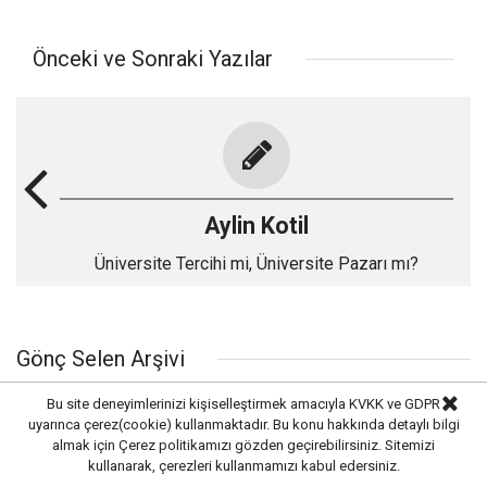
Önceki ve Sonraki Yazılar
Aylin Kotil
Üniversite Tercihi mi, Üniversite Pazarı mı?
Gönç Selen Arşivi
Bu site deneyimlerinizi kişiselleştirmek amacıyla KVKK ve GDPR
Peloponnesos Savaşları hâlâ devam ediyor
uyarınca çerez(cookie) kullanmaktadır. Bu konu hakkında detaylı bilgi
almak için
Çerez politikamızı
gözden geçirebilirsiniz. Sitemizi
26/07/2026 07:00
kullanarak, çerezleri kullanmamızı kabul edersiniz.