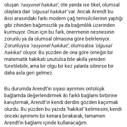
oluşan
‘rasyonel hakikat’
, öte yanda ise tikel, olumsal
olaylara dair
‘olgusal hakikat’
var. Ancak Arendt bu
ikisi arasındaki farkı modern çağ temsilcilerinin yaptığı
gibi zihinden bağımsızlık ya da bağımlılık üzerinden
kurmuyor. Onun için bu fark, önermenin nesnesinin
zorunlu ya da olumsal olmasına göre belirleniyor.
Zorunluysa
‘rasyonel hakikat’
, olumsalsa
‘olgusal
hakikat’
oluyor. Bu yüzden de ona göre örneğin bir
matematik hakikati unutulsa bile akılla yeniden
türetilebilir, ama bir olgu bir kez yalanla silinirse bir
daha asla geri gelmez.
Bu durumda Arendt’in siyasi ayırımını ontolojik
bağlamda değerlendirmek iki farklı bağlamı birbirine
karıştırmak, Arendt'in kendi derdini gözden kaçırmak
olurdu. Bu yüzden bu yazıda ‘hakikat’ kelimesini, kendi
önceki ayrımımı bir kenara bırakarak, tamamen
Arendt’in bağlamı içinde kullanacağım.