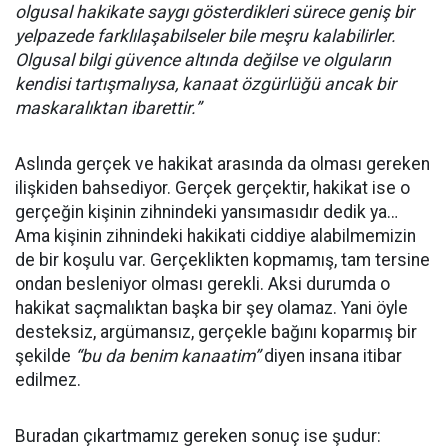
olgusal hakikate saygı gösterdikleri sürece geniş bir
yelpazede farklılaşabilseler bile meşru kalabilirler.
Olgusal bilgi güvence altında değilse ve olguların
kendisi tartışmalıysa, kanaat özgürlüğü ancak bir
maskaralıktan ibarettir.”
Aslında gerçek ve hakikat arasında da olması gereken
ilişkiden bahsediyor. Gerçek gerçektir, hakikat ise o
gerçeğin kişinin zihnindeki yansımasıdır dedik ya…
Ama kişinin zihnindeki hakikati ciddiye alabilmemizin
de bir koşulu var. Gerçeklikten kopmamış, tam tersine
ondan besleniyor olması gerekli. Aksi durumda o
hakikat saçmalıktan başka bir şey olamaz. Yani öyle
desteksiz, argümansız, gerçekle bağını koparmış bir
şekilde
“bu da benim kanaatim”
diyen insana itibar
edilmez.
Buradan çıkartmamız gereken sonuç ise şudur: