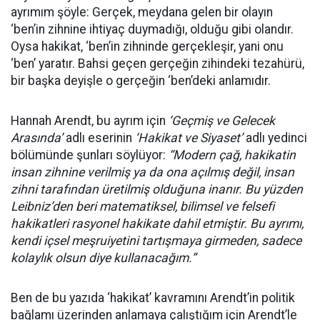
ayrımım şöyle: Gerçek, meydana gelen bir olayın
‘ben’in zihnine ihtiyaç duymadığı, olduğu gibi olandır.
Oysa hakikat, ‘ben’in zihninde gerçekleşir, yani onu
‘ben’ yaratır. Bahsi geçen gerçeğin zihindeki tezahürü,
bir başka deyişle o gerçeğin ‘ben’deki anlamıdır.
Hannah Arendt, bu ayrım için
‘Geçmiş ve Gelecek
Arasında’
adlı eserinin
‘Hakikat ve Siyaset’
adlı yedinci
bölümünde şunları söylüyor:
“Modern çağ, hakikatin
insan zihnine verilmiş ya da ona açılmış değil, insan
zihni tarafından üretilmiş olduğuna inanır. Bu yüzden
Leibniz’den beri matematiksel, bilimsel ve felsefi
hakikatleri rasyonel hakikate dahil etmiştir. Bu ayrımı,
kendi içsel meşruiyetini tartışmaya girmeden, sadece
kolaylık olsun diye kullanacağım.”
Ben de bu yazıda ‘hakikat’ kavramını Arendt’in politik
bağlamı üzerinden anlamaya çalıştığım için Arendt’le