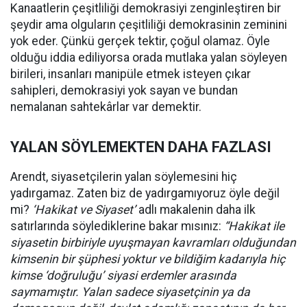
Kanaatlerin çeşitliliği demokrasiyi zenginleştiren bir
şeydir ama olguların çeşitliliği demokrasinin zeminini
yok eder. Çünkü gerçek tektir, çoğul olamaz. Öyle
olduğu iddia ediliyorsa orada mutlaka yalan söyleyen
birileri, insanları manipüle etmek isteyen çıkar
sahipleri, demokrasiyi yok sayan ve bundan
nemalanan sahtekârlar var demektir.
YALAN SÖYLEMEKTEN DAHA FAZLASI
Arendt, siyasetçilerin yalan söylemesini hiç
yadırgamaz. Zaten biz de yadırgamıyoruz öyle değil
mi?
‘Hakikat ve Siyaset’
adlı makalenin daha ilk
satırlarında söylediklerine bakar mısınız:
“Hakikat ile
siyasetin birbiriyle uyuşmayan kavramları olduğundan
kimsenin bir şüphesi yoktur ve bildiğim kadarıyla hiç
kimse ‘doğruluğu’ siyasi erdemler arasında
saymamıştır. Yalan sadece siyasetçinin ya da