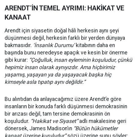
ARENDT’İN TEMEL AYRIMI: HAKİKAT VE
KANAAT
Arendt için siyasetin doğal hâli herkesin aynı şeyi
düşünmesi değil, herkesin farklı bir yerden dünyaya
bakmasıdır.
‘İnsanlık Durumu’
kitabının daha en
başında bunu neredeyse apaçık ve kesin bir önerme
gibi kurar:
“Çoğulluk, insan eyleminin koşuludur, çünkü
hepimiz insan olarak aynıyızdır. Ama hiçbirimiz
yaşamış, yaşayan ya da yaşayacak başka hiç
kimseyle asla tıpatıp aynı değildir.”
Bu alıntıdan da anlayacağımız üzere Arendt’e göre
insanların bir konuda farklı düşünmesi demokrasinin
bir arızası değil, tam tersine demokrasinin ön
koşuludur.
“Hakikat ve Siyaset”
adlı makalesine geri
dönersek, James Madison’ın
“Bütün hükümetler
kanaat üzerine kuruludur”
sözü üzerine şunu söyler: