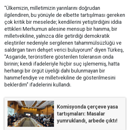
"Ülkemizin, milletimizin yarınlarını doğrudan
ilgilendiren, bu yönüyle de elbette tartışılması gereken
çok kritik bir meselede; kendilerini yetiştirdiğini iddia
ettikleri Merhumun ailesine mensup bir hanıma, bir
milletvekiline, yalnızca dile getirdiği demokratik
eleştiriler nedeniyle sergilenen tahammülsüzlüğü ve
saldırgan tavrı dehşet verici buluyorum" diyen Türkeş,
"Asgaride, teröristlere gösterilen toleransın onda
birinin; kendi ifadeleriyle hiçbir suç işlememiş, hatta
herhangi bir örgüt üyeliği dahi bulunmayan bir
hanımefendiye ve milletvekiline de gösterilmesini
beklerdim" ifadelerini kullandı.
Komisyonda çerçeve yasa
tartışmaları: Masalar
yumruklandı, arbede çıktı!