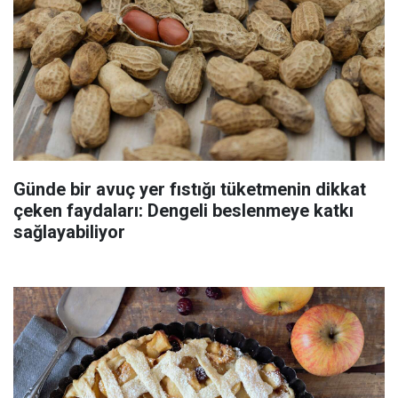
Günde bir avuç yer fıstığı tüketmenin dikkat
çeken faydaları: Dengeli beslenmeye katkı
sağlayabiliyor