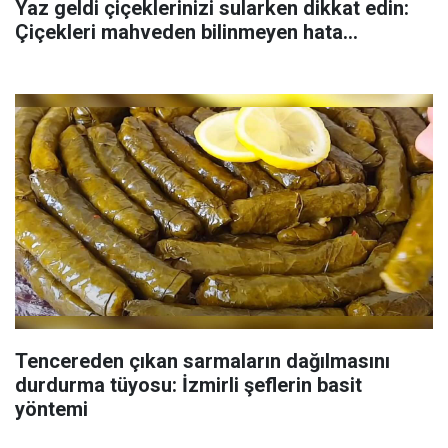
Yaz geldi çiçeklerinizi sularken dikkat edin:
Çiçekleri mahveden bilinmeyen hata...
Tencereden çıkan sarmaların dağılmasını
durdurma tüyosu: İzmirli şeflerin basit
yöntemi