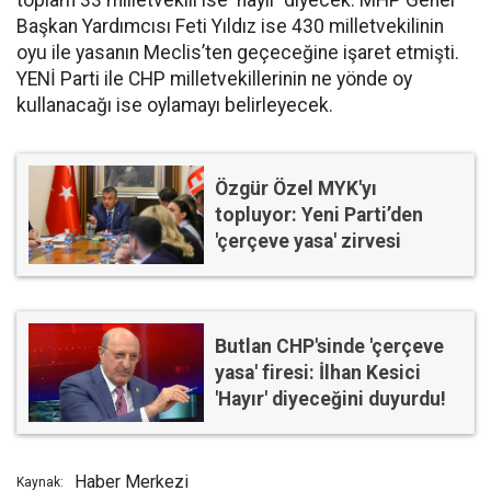
toplam 33 milletvekili ise ‘hayır’ diyecek. MHP Genel
Başkan Yardımcısı Feti Yıldız ise 430 milletvekilinin
oyu ile yasanın Meclis’ten geçeceğine işaret etmişti.
YENİ Parti ile CHP milletvekillerinin ne yönde oy
kullanacağı ise oylamayı belirleyecek.
Özgür Özel MYK'yı
topluyor: Yeni Parti’den
'çerçeve yasa' zirvesi
Butlan CHP'sinde 'çerçeve
yasa' firesi: İlhan Kesici
'Hayır' diyeceğini duyurdu!
Haber Merkezi
Kaynak: