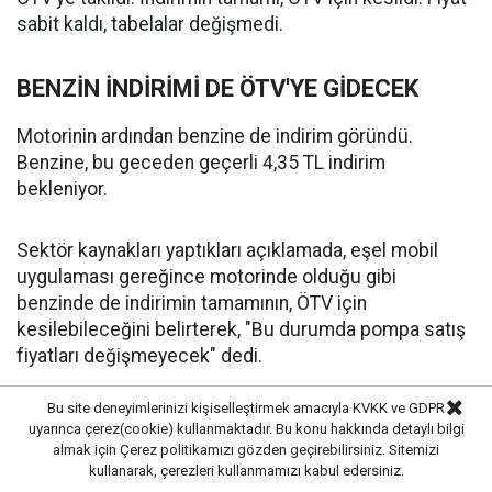
sabit kaldı, tabelalar değişmedi.
BENZİN İNDİRİMİ DE ÖTV'YE GİDECEK
Motorinin ardından benzine de indirim göründü.
Benzine, bu geceden geçerli 4,35 TL indirim
bekleniyor.
Sektör kaynakları yaptıkları açıklamada, eşel mobil
uygulaması gereğince motorinde olduğu gibi
benzinde de indirimin tamamının, ÖTV için
kesilebileceğini belirterek, "Bu durumda pompa satış
fiyatları değişmeyecek" dedi.
Bu site deneyimlerinizi kişiselleştirmek amacıyla KVKK ve GDPR
Kaynaklar, indirimin ne zamana kadar pompa satış
uyarınca çerez(cookie) kullanmaktadır. Bu konu hakkında detaylı bilgi
fiyatlarına yansımayacağı sorusuna, "ABD ve İran
almak için
Çerez politikamızı
gözden geçirebilirsiniz. Sitemizi
savaşı ile akaryakıtta mart ayında eşel mobil
kullanarak, çerezleri kullanmamızı kabul edersiniz.