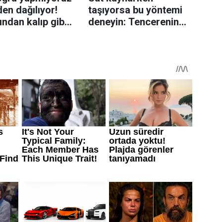
en dağılıyor!
taşıyorsa bu yöntemi
rından kalıp gibi
deneyin: Tencerenin
n tüyo
üzerine yerleştirmek
yeterli olabiliyor