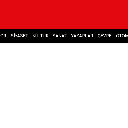
POR
SIYASET
KÜLTÜR - SANAT
YAZARLAR
ÇEVRE
OTOM