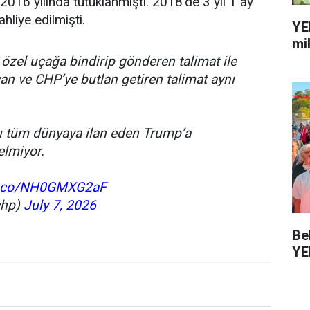
2016 yılında tutuklanmıştı. 2018'de 3 yıl 1 ay
hliye edilmişti.
YE
mi
 özel uçağa bindirip gönderen talimat ile
n ve CHP’ye butlan getiren talimat aynı
ını tüm dünyaya ilan eden Trump’a
elmiyor.
/t.co/NH0GMXG2aF
chp)
July 7, 2026
Be
YE