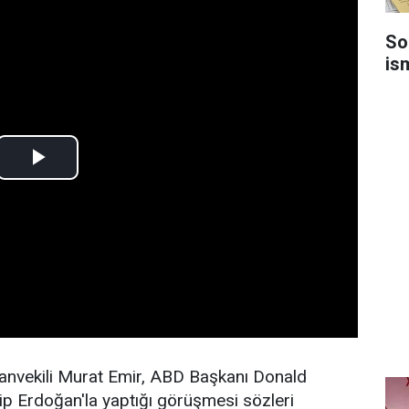
So
is
vekili Murat Emir, ABD Başkanı Donald
 Erdoğan'la yaptığı görüşmesi sözleri