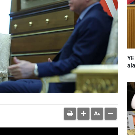
YE
al