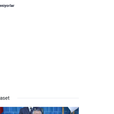
eniyorlar
yaset