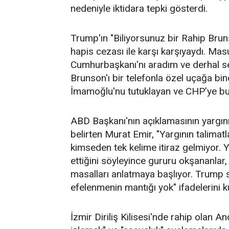
nedeniyle iktidara tepki gösterdi.
Trump'ın "Biliyorsunuz bir Rahip Bruns
hapis cezası ile karşı karşıyaydı. 
Cumhurbaşkanı'nı aradım ve derhal serb
Brunson'ı bir telefonla özel uçağa bi
İmamoğlu'nu tutuklayan ve CHP’ye butl
ABD Başkanı'nın açıklamasının yargın
belirten Murat Emir, "Yargının talimat
kimseden tek kelime itiraz gelmiyor. 
ettiğini söyleyince gururu okşananlar,
masalları anlatmaya başlıyor. Trump 
efelenmenin mantığı yok" ifadelerini ku
İzmir Diriliş Kilisesi'nde rahip olan