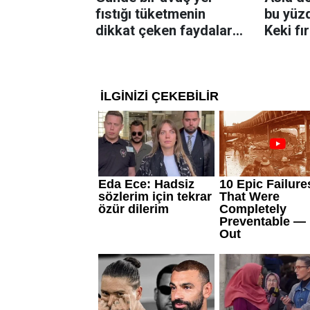
fıstığı tüketmenin
bu yüzd
dikkat çeken faydaları:
Keki fı
Dengeli beslenmeye
çıkarta
katkı sağlayabiliyor