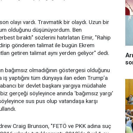
on olayı vardı. Travmatik bir olaydı. Uzun bir
Masum olduğunu düşünüyordum. Ben
est bıraktı" sözlerini hatırlatan Emir, "Rahip
ndirip gönderen talimat ile bugün Ekrem
an getiren talimat aynı yerden geliyor" dedi.
Ar
so
ın bağımsız olmadığının göstergesi olduğunu
la iş yaptığını tüm dünyaya ilan eden Trump’a
Yabancı bir devlet başkanı yargıya müdahale
 biz gerçeği söyleyince anında 'bağımsız yargı'
söyleyince sus pus olup vatandaşa karşı
llandı.
 Andrew Craig Brunson, "FETÖ ve PKK adına suç