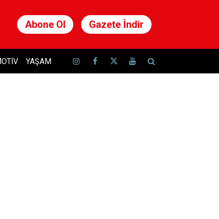
Abone Ol
Gazete İndir
OTIV
YAŞAM