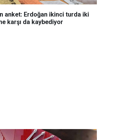
n anket: Erdoğan ikinci turda iki
me karşı da kaybediyor