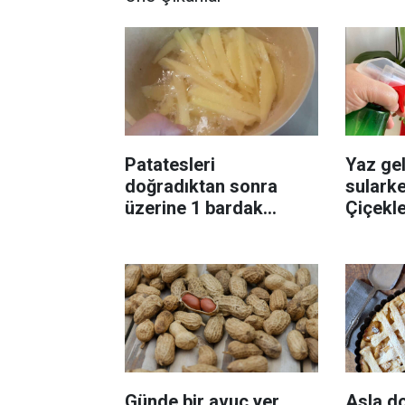
Patatesleri
Yaz gel
doğradıktan sonra
sularke
üzerine 1 bardak
Çiçekl
ekleyin! Patatesler çıtır
bilinme
çıtır kızaracak
Günde bir avuç yer
Asla d