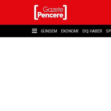
GÜNDEM
EKONOMI
DIŞ HABER
S