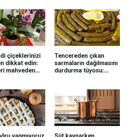
di çiçeklerinizi
Tencereden çıkan
n dikkat edin:
sarmaların dağılmasını
eri mahveden
durdurma tüyosu:
yen hata...
İzmirli şeflerin basit
yöntemi
oğru yapmıyoruz
Süt kaynarken