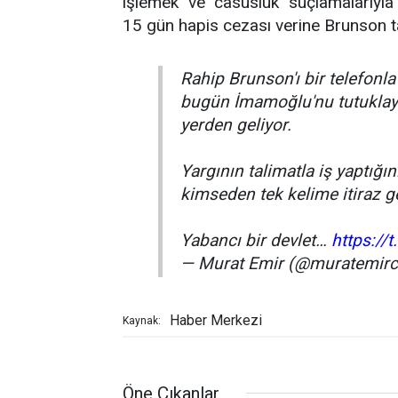
işlemek" ve "casusluk" suçlamalarıyla 
15 gün hapis cezası verine Brunson ta
Rahip Brunson'ı bir telefonla
bugün İmamoğlu'nu tutuklaya
yerden geliyor.
Yargının talimatla iş yaptığ
kimseden tek kelime itiraz g
Yabancı bir devlet…
https:/
— Murat Emir (@muratemir
Haber Merkezi
Kaynak:
Öne Çıkanlar