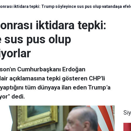
onrası iktidara tepki: Trump söyleyince sus pus olup vatandaşa efel
onrası iktidara tepki:
 sus pus olup
yorlar
nson'ın Cumhurbaşkanı Erdoğan
dair açıklamasına tepki gösteren CHP'li
ş yaptığını tüm dünyaya ilan eden Trump’a
yor" dedi.
Si