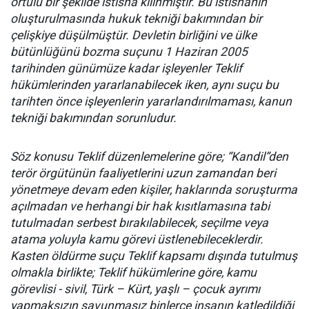
örtülü bir şekilde istisna kılınmıştır. Bu istisnanın
oluşturulmasında hukuk tekniği bakımından bir
çelişkiye düşülmüştür. Devletin birliğini ve ülke
bütünlüğünü bozma suçunu 1 Haziran 2005
tarihinden günümüze kadar işleyenler Teklif
hükümlerinden yararlanabilecek iken, aynı suçu bu
tarihten önce işleyenlerin yararlandırılmaması, kanun
tekniği bakımından sorunludur.
Söz konusu Teklif düzenlemelerine göre; “Kandil”den
terör örgütünün faaliyetlerini uzun zamandan beri
yönetmeye devam eden kişiler, haklarında soruşturma
açılmadan ve herhangi bir hak kısıtlamasına tabi
tutulmadan serbest bırakılabilecek, seçilme veya
atama yoluyla kamu görevi üstlenebileceklerdir.
Kasten öldürme suçu Teklif kapsamı dışında tutulmuş
olmakla birlikte; Teklif hükümlerine göre, kamu
görevlisi - sivil, Türk – Kürt, yaşlı – çocuk ayrımı
yapmaksızın savunmasız binlerce insanın katledildiği