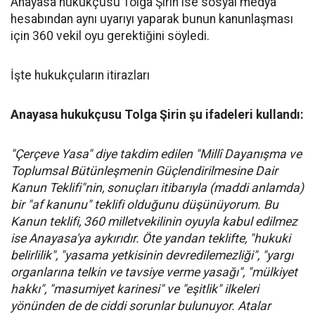
Anayasa hukukçusu Tolga Şirin ise sosyal medya
hesabından aynı uyarıyı yaparak bunun kanunlaşması
için 360 vekil oyu gerektiğini söyledi.
İşte hukukçuların itirazları
Anayasa hukukçusu Tolga Şirin şu ifadeleri kullandı:
"Çerçeve Yasa" diye takdim edilen "Millî Dayanışma ve
Toplumsal Bütünleşmenin Güçlendirilmesine Dair
Kanun Teklifi"nin, sonuçları itibarıyla (maddi anlamda)
bir "af kanunu" teklifi olduğunu düşünüyorum. Bu
Kanun teklifi, 360 milletvekilinin oyuyla kabul edilmez
ise Anayasa'ya aykırıdır. Öte yandan teklifte, "hukuki
belirlilik", "yasama yetkisinin devredilemezliği", "yargı
organlarına telkin ve tavsiye verme yasağı", "mülkiyet
hakkı", "masumiyet karinesi" ve "eşitlik" ilkeleri
yönünden de de ciddi sorunlar bulunuyor. Atalar