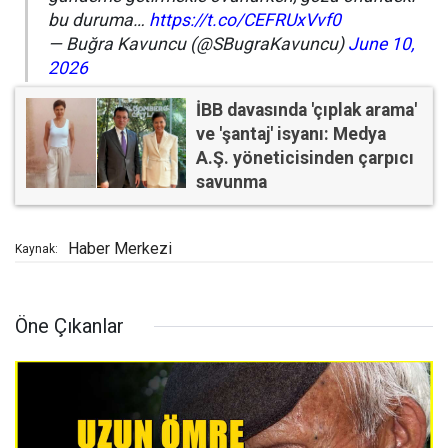
bu duruma…
https://t.co/CEFRUxVvf0
— Buğra Kavuncu (@SBugraKavuncu)
June 10,
2026
İBB davasında 'çıplak arama'
ve 'şantaj' isyanı: Medya
A.Ş. yöneticisinden çarpıcı
savunma
Haber Merkezi
Kaynak:
Öne Çıkanlar