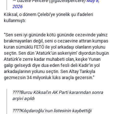
— Gazete Pencere (@gazetepencere)
May 8,
2026
Köksal, o dönem Çelebi’ye yönelik şu ifadeleri
kullanmıştı:
“Sen seni iyi gününde kötü gününde cezevinde yalnız
bırakmayanları değil, seni o cezaevine attıran kumpas
kuran sümüklü FETÖ ile yol arkadaşı olanların yolunu
seçtin. Sen dün 'Atatürk'ün askeriyim' diyordun bugün
Atatürk'e zerre kadar muhabeti olan, keşke Yunan
galip gelseydi diye dua eden fesli deli Kadir'in yol
arkadaşlarının yolunu seçtin. Sen Altay Tankıyla
gezmezsin 34 milyonluk lüks araçla gezersin.”
????Burcu Köksal'ın AK Parti kararından sonra
arşivi açıldı
????Kılıçdaroğlu’nun listesinin kaybettiği