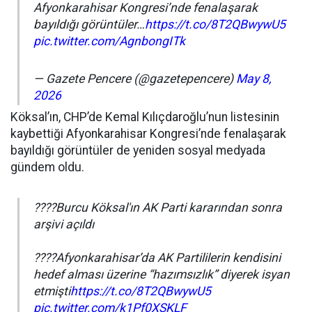
Afyonkarahisar Kongresi’nde fenalaşarak
bayıldığı görüntüler…
https://t.co/8T2QBwywU5
pic.twitter.com/AgnbongITk
— Gazete Pencere (@gazetepencere)
May 8,
2026
Köksal’ın, CHP’de Kemal Kılıçdaroğlu’nun listesinin
kaybettiği Afyonkarahisar Kongresi’nde fenalaşarak
bayıldığı görüntüler de yeniden sosyal medyada
gündem oldu.
????Burcu Köksal'ın AK Parti kararından sonra
arşivi açıldı
????Afyonkarahisar’da AK Partililerin kendisini
hedef alması üzerine “hazımsızlık” diyerek isyan
etmişti
https://t.co/8T2QBwywU5
pic.twitter.com/k1Pf0XSKLF