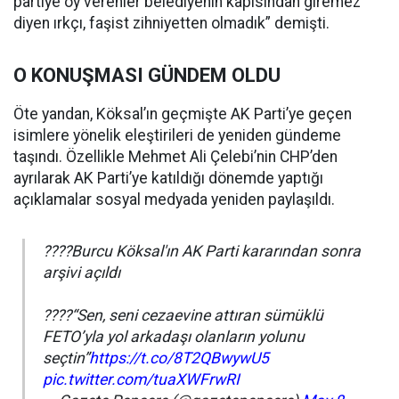
partiye oy verenler belediyenin kapısından giremez'
diyen ırkçı, faşist zihniyetten olmadık” demişti.
O KONUŞMASI GÜNDEM OLDU
Öte yandan, Köksal’ın geçmişte AK Parti’ye geçen
isimlere yönelik eleştirileri de yeniden gündeme
taşındı. Özellikle Mehmet Ali Çelebi’nin CHP’den
ayrılarak AK Parti’ye katıldığı dönemde yaptığı
açıklamalar sosyal medyada yeniden paylaşıldı.
????Burcu Köksal'ın AK Parti kararından sonra
arşivi açıldı
????“Sen, seni cezaevine attıran sümüklü
FETO’yla yol arkadaşı olanların yolunu
seçtin”
https://t.co/8T2QBwywU5
pic.twitter.com/tuaXWFrwRI