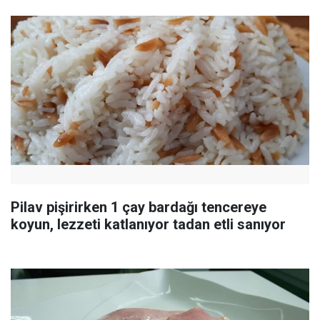
Pilav pişirirken 1 çay bardağı tencereye
koyun, lezzeti katlanıyor tadan etli sanıyor