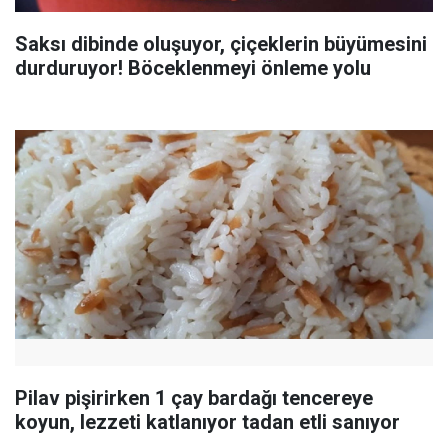
Saksı dibinde oluşuyor, çiçeklerin büyümesini
durduruyor! Böceklenmeyi önleme yolu
Pilav pişirirken 1 çay bardağı tencereye
koyun, lezzeti katlanıyor tadan etli sanıyor