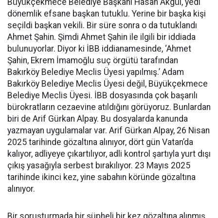
Büyükçekmece Belediye Başkanı Hasan Akgül, yedi
dönemlik efsane başkan tutuklu. Yerine bir başka kişi
seçildi başkan vekili. Bir süre sonra o da tutuklandı
Ahmet Şahin. Şimdi Ahmet Şahin ile ilgili bir iddiada
bulunuyorlar. Diyor ki İBB iddianamesinde, ‘Ahmet
Şahin, Ekrem İmamoğlu suç örgütü tarafından
Bakırköy Belediye Meclis Üyesi yapılmış.’ Adam
Bakırköy Belediye Meclis Üyesi değil, Büyükçekmece
Belediye Meclis Üyesi. İBB dosyasında çok başarılı
bürokratların cezaevine atıldığını görüyoruz. Bunlardan
biri de Arif Gürkan Alpay. Bu dosyalarda kanunda
yazmayan uygulamalar var. Arif Gürkan Alpay, 26 Nisan
2025 tarihinde gözaltına alınıyor, dört gün Vatan’da
kalıyor, adliyeye çıkartılıyor, adli kontrol şartıyla yurt dışı
çıkış yasağıyla serbest bırakılıyor. 23 Mayıs 2025
tarihinde ikinci kez, yine sabahın köründe gözaltına
alınıyor.
Bir soruşturmada bir şüpheli bir kez gözaltına alınmış,