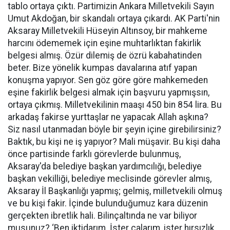
tablo ortaya çıktı. Partimizin Ankara Milletvekili Sayın
Umut Akdoğan, bir skandalı ortaya çıkardı. AK Parti'nin
Aksaray Milletvekili Hüseyin Altınsoy, bir mahkeme
harcını ödememek için eşine muhtarlıktan fakirlik
belgesi almış. Özür dilemiş de özrü kabahatinden
beter. Bize yönelik kumpas davalarına atıf yapan
konuşma yapıyor. Sen göz göre göre mahkemeden
eşine fakirlik belgesi almak için başvuru yapmışsın,
ortaya çıkmış. Milletvekilinin maaşı 450 bin 854 lira. Bu
arkadaş fakirse yurttaşlar ne yapacak Allah aşkına?
Siz nasıl utanmadan böyle bir şeyin içine girebilirsiniz?
Baktık, bu kişi ne iş yapıyor? Mali müşavir. Bu kişi daha
önce partisinde farklı görevlerde bulunmuş,
Aksaray'da belediye başkan yardımcılığı, belediye
başkan vekilliği, belediye meclisinde görevler almış,
Aksaray İl Başkanlığı yapmış; gelmiş, milletvekili olmuş
ve bu kişi fakir. İçinde bulunduğumuz kara düzenin
gerçekten ibretlik hali. Bilinçaltında ne var biliyor
musunuz? ‘Ben iktidarım. İster çalarım, ister hırsızlık