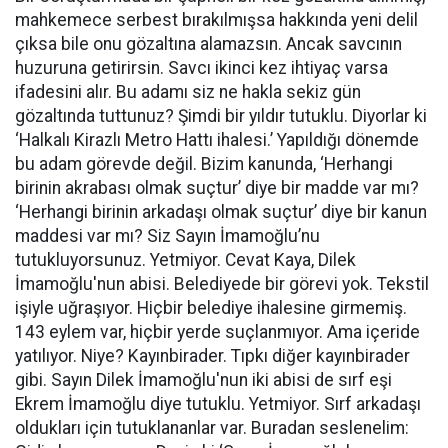
mahkemece serbest bırakılmışsa hakkında yeni delil
çıksa bile onu gözaltına alamazsın. Ancak savcının
huzuruna getirirsin. Savcı ikinci kez ihtiyaç varsa
ifadesini alır. Bu adamı siz ne hakla sekiz gün
gözaltında tuttunuz? Şimdi bir yıldır tutuklu. Diyorlar ki
‘Halkalı Kirazlı Metro Hattı ihalesi.’ Yapıldığı dönemde
bu adam görevde değil. Bizim kanunda, ‘Herhangi
birinin akrabası olmak suçtur’ diye bir madde var mı?
‘Herhangi birinin arkadaşı olmak suçtur’ diye bir kanun
maddesi var mı? Siz Sayın İmamoğlu’nu
tutukluyorsunuz. Yetmiyor. Cevat Kaya, Dilek
İmamoğlu'nun abisi. Belediyede bir görevi yok. Tekstil
işiyle uğraşıyor. Hiçbir belediye ihalesine girmemiş.
143 eylem var, hiçbir yerde suçlanmıyor. Ama içeride
yatılıyor. Niye? Kayınbirader. Tıpkı diğer kayınbirader
gibi. Sayın Dilek İmamoğlu'nun iki abisi de sırf eşi
Ekrem İmamoğlu diye tutuklu. Yetmiyor. Sırf arkadaşı
oldukları için tutuklananlar var. Buradan seslenelim: