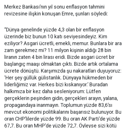
Merkez Bankası’nın yıl sonu enflasyon tahmini
revizesine ilişkin konuşan Emre, şunları söyledi:
“Dünya genelinde yüzde 4,3 olan bir enflasyon
üzerinde biz bunun 10 katı seviyesindeyiz. Kim
eziliyor? Asgari ücretli, emekli, memur. Bunlara bir ara
zam gerekmez mi? 11 milyon kişinin aldığı 28 bin
liranın zaten 4 bin lirası eridi. Bizde asgari ücret bir
başlangıç maaşı olmaktan çıktı. Bizde artık ortalama
ücrete dönüştü. Karşımızda şu nakaratları duyuyoruz:
‘Her şey güllük gülistanlık. Dünyaya hükmeden bir
liderliğimiz var. Herkes bizi kıskanıyor.’ Buradan
halkımıza bir kez daha sesleniyorum: Lütfen
gerçeklerin peşinden gidin, gerçekleri arayın, yalana,
propagandaya inanmayın. Toplumun yüzde 83,6’sı
mevcut ekonomi politikalarını başarısız bulunuyor. Bu
oran CHP’lilerde yüzde 99. Bu oran AK Parti'de yüzde
67,7. Bu oran MHP'de yüzde 72,7. Öyleyse sizi kötü