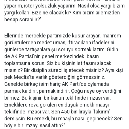
yaparım, ister yolsuzluk yaparım. Nasıl olsa yargı bizim
yargı kolları. Bize ne olacak ki? Kim bizim ailemizden
hesap sorabilir?’
Ellerinde mercekle partimizde kusur arayan, mahrem
görüntülerden medet uman, iftiracıların ifadelerini
günlerce tartışanlara şu soruyu sormak lazım: Gidin
de AK Partisi'nin genel merkezindeki basın
toplantısına sorun. Siz bu kişinin istifasını alacak
mısınız? Bir disiplin süreci işletecek misiniz? Aynı kişi
pek Meclis’te varlık gösterdiğini görmezsiniz.
Genelde birkaç isim hariç AK Parti'de oylamada
parmak kaldırır, parmak indirir. Çoğu neye oy verdiğini
bilmez. Bu kişinin bir kanun teklifinde imzası var.
Emeklilere reva görülen en düşük emekli maaşı
teklifinde imzası var. Sen 450 bin lirayla ‘fakirim’
demişsin. Bu emekli, bu maaşla nasıl geçinecek? Sen
böyle bir imzayı nasıl attın?”