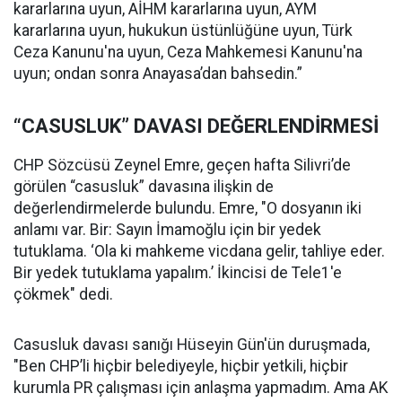
kararlarına uyun, AİHM kararlarına uyun, AYM
kararlarına uyun, hukukun üstünlüğüne uyun, Türk
Ceza Kanunu'na uyun, Ceza Mahkemesi Kanunu'na
uyun; ondan sonra Anayasa’dan bahsedin.”
“CASUSLUK” DAVASI DEĞERLENDİRMESİ
CHP Sözcüsü Zeynel Emre, geçen hafta Silivri’de
görülen “casusluk” davasına ilişkin de
değerlendirmelerde bulundu. Emre, "O dosyanın iki
anlamı var. Bir: Sayın İmamoğlu için bir yedek
tutuklama. ‘Ola ki mahkeme vicdana gelir, tahliye eder.
Bir yedek tutuklama yapalım.’ İkincisi de Tele1'e
çökmek" dedi.
Casusluk davası sanığı Hüseyin Gün'ün duruşmada,
"Ben CHP’li hiçbir belediyeyle, hiçbir yetkili, hiçbir
kurumla PR çalışması için anlaşma yapmadım. Ama AK