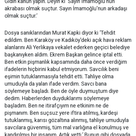
Gidin kanun yapın. Deyin ki ‘Sayın İmamoğlu'nun
akrabası olmak suçtur. Sayın İmamoğlu'nun arkadaşı
olmak suçtur.’
Dosya sanıklarından Murat Kapki diyor ki ‘Tehdit
edildim. Ben Karaköy ve Kadıköy'deki açık hava reklam
alanlarını Ali Yerlikaya vekalet ederken geçici belediye
başkanıyken aldım. Ekrem Başkan gelince iptal etti.
Ben etkin pişmanlık kapsamında daha önce verdiğim
ifadelerin hiçbirini kabul etmiyorum. Savcılık beni
eşimin tutuklanmasıyla tehdit etti. Tahliye olma
umuduyla da yalan ifade verdim. Savcı bana
söylemeye başladı. Ben de öyle duymuştum diye
dedim. Haberlerden duyduklarımı söylemeye
başladım. Ben ne itirafçıyım ne etkinim ne de
pişmanım. Ben suçsuz yere iftira atılmış, kardeşi
tutuklanmış, karısı gözaltına alınmış, tahliye umuduyla
savcılara güvenmiş, tüm mal varlığına el konulmuş ve
kandırılmış bir insanım. Artık yetti.’ Bunun gibi dosyada