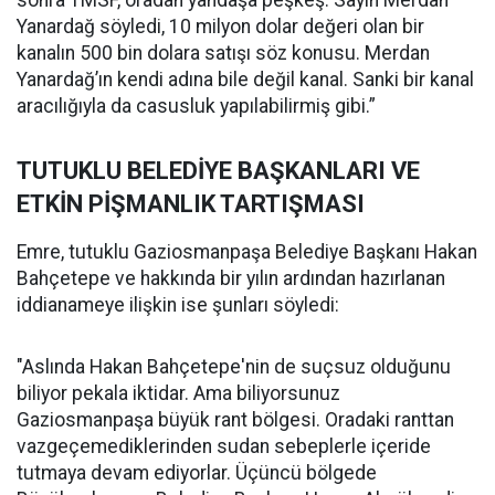
sonra TMSF, oradan yandaşa peşkeş. Sayın Merdan
Yanardağ söyledi, 10 milyon dolar değeri olan bir
kanalın 500 bin dolara satışı söz konusu. Merdan
Yanardağ’ın kendi adına bile değil kanal. Sanki bir kanal
aracılığıyla da casusluk yapılabilirmiş gibi.”
TUTUKLU BELEDİYE BAŞKANLARI VE
ETKİN PİŞMANLIK TARTIŞMASI
Emre, tutuklu Gaziosmanpaşa Belediye Başkanı Hakan
Bahçetepe ve hakkında bir yılın ardından hazırlanan
iddianameye ilişkin ise şunları söyledi:
"Aslında Hakan Bahçetepe'nin de suçsuz olduğunu
biliyor pekala iktidar. Ama biliyorsunuz
Gaziosmanpaşa büyük rant bölgesi. Oradaki ranttan
vazgeçemediklerinden sudan sebeplerle içeride
tutmaya devam ediyorlar. Üçüncü bölgede