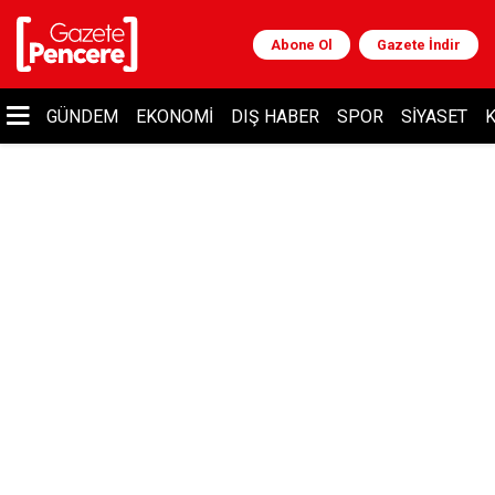
Abone Ol
Gazete İndir
GÜNDEM
EKONOMI
DIŞ HABER
SPOR
SIYASET
K