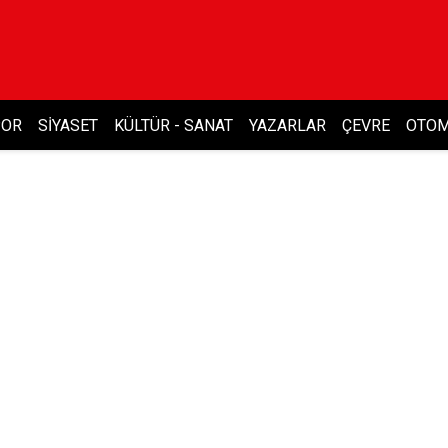
POR
SIYASET
KÜLTÜR - SANAT
YAZARLAR
ÇEVRE
OTOM