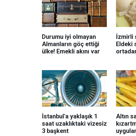
Durumu iyi olmayan
İzmirli 
Almanların göç ettiği
Eldeki
ülke! Emekli akını var
ortadan
sırrı
İstanbul'a yaklaşık 1
Altın s
saat uzaklıktaki vizesiz
kızartm
3 başkent
uygula