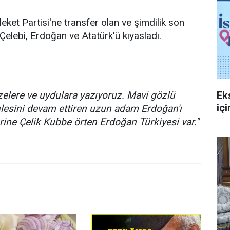
et Partisi'ne transfer olan ve şimdilik son
elebi, Erdoğan ve Atatürk'ü kıyasladı.
üzelere ve uydulara yazıyoruz. Mavi gözlü
Ek
içi
esini devam ettiren uzun adam Erdoğan'ı
ine Çelik Kubbe örten Erdoğan Türkiyesi var."