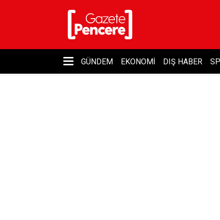
GÜNDEM
EKONOMI
DIŞ HABER
S