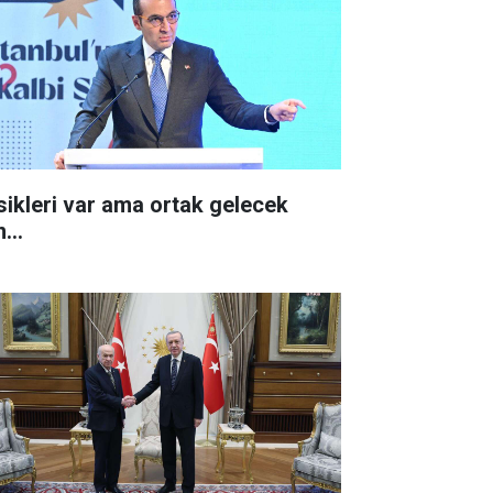
sikleri var ama ortak gelecek
n...