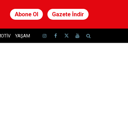
Abone Ol
Gazete İndir
OTIV
YAŞAM