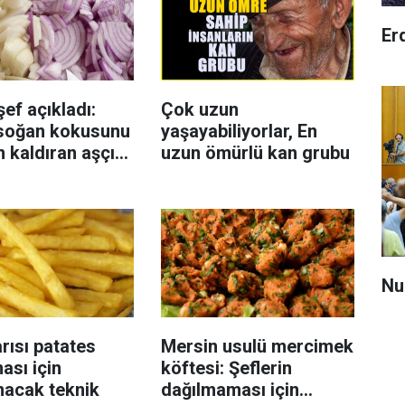
Er
şef açıkladı:
Çok uzun
 soğan kokusunu
yaşayabiliyorlar, En
 kaldıran aşçı
uzun ömürlü kan grubu
Nu
arısı patates
Mersin usulü mercimek
ası için
köftesi: Şeflerin
nacak teknik
dağılmaması için