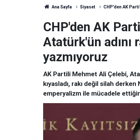
Ana Sayfa
Siyaset
CHP'den AK Parti'
CHP'den AK Parti
Atatürk'ün adını 
yazmıyoruz
AK Partili Mehmet Ali Çelebi, A
kıyasladı, rakı değil silah derke
emperyalizm ile mücadele ettiğini