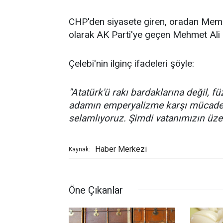
CHP'den siyasete giren, oradan Memlek
olarak AK Parti'ye geçen Mehmet Ali Ç
Çelebi'nin ilginç ifadeleri şöyle:
"Atatürk'ü rakı bardaklarına değil, f
adamın emperyalizme karşı mücadel
selamlıyoruz. Şimdi vatanımızın üzer
Haber Merkezi
Kaynak:
Öne Çıkanlar