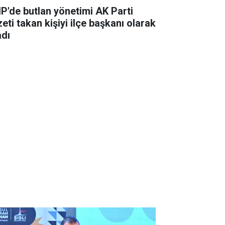
P'de butlan yönetimi AK Parti
eti takan kişiyi ilçe başkanı olarak
adı