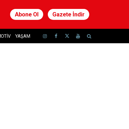
Abone Ol
Gazete İndir
OTIV
YAŞAM