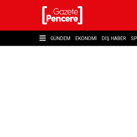
GÜNDEM
EKONOMI
DIŞ HABER
S