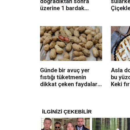
doğradıktan sonra
sularke
üzerine 1 bardak
Çiçekl
ekleyin! Patatesler çıtır
bilinme
çıtır kızaracak
Günde bir avuç yer
Asla d
fıstığı tüketmenin
bu yüzd
dikkat çeken faydaları:
Keki fı
Dengeli beslenmeye
çıkarta
katkı sağlayabiliyor