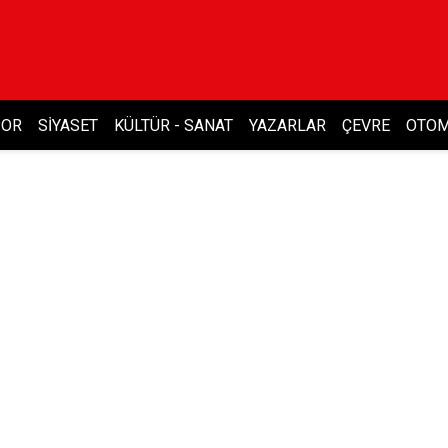
POR
SIYASET
KÜLTÜR - SANAT
YAZARLAR
ÇEVRE
OTOM