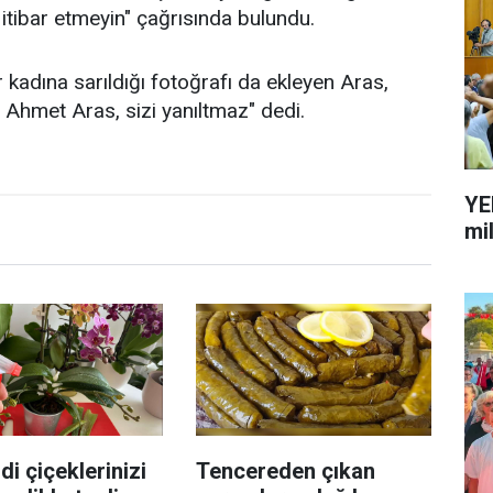
 itibar etmeyin" çağrısında bulundu.
r kadına sarıldığı fotoğrafı da ekleyen Aras,
z Ahmet Aras, sizi yanıltmaz" dedi.
YE
mi
di çiçeklerinizi
Tencereden çıkan