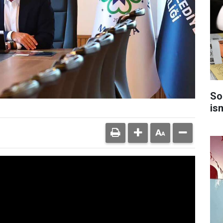
So
is