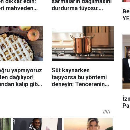
n dikkat edin:
sarmaların dağılmasını
eri mahveden
durdurma tüyosu:
Be
yen hata...
İzmirli şeflerin basit
YE
yöntemi
oğru yapmıyoruz
Süt kaynarken
en dağılıyor!
taşıyorsa bu yöntemi
rından kalıp gibi
deneyin: Tencerenin
n tüyo
üzerine yerleştirmek
yeterli olabiliyor
İz
Par