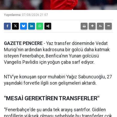
Yayınlanma:
07/08/2026 21:07
GAZETE PENCERE
- Yaz transfer döneminde Vedat
Muriqi'nin ardından kadrosuna bir golcü daha katmak
isteyen Fenerbahçe, Benfica'nın Yunan golcüsü
Vangelis Pavlidis için yoğun çaba sarf ediyor.
NTV'ye konuşan spor muhabiri Yağız Sabuncuoğlu, 27
yaşındaki forvetle ilgili son gelişmeleri aktardı.
"MESAİ GEREKTİREN TRANSFERLER"
“Fenerbahçe'de şu anda tek arayış santrfor. Gidilen
profillerin yüksek olması sebebiyle bu transferler çok