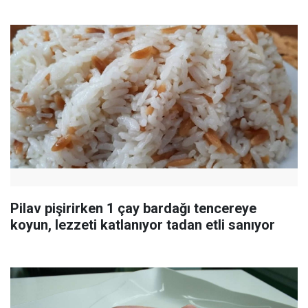
Pilav pişirirken 1 çay bardağı tencereye
koyun, lezzeti katlanıyor tadan etli sanıyor